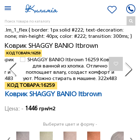
.lm_1_flex { border: 1px solid #222; text-decoration:
none; min-height: 40px; color: #222; transition: 300ms; }
Коврик SHAGGY BANIO ltbrown
КОД ТОВАРА:
16259
КОД ТОВАРА:
16259
Коврик SHAGGY BANIO ltbrown
1446
Цена: -
грн/м2
Выберите цвет и форму -