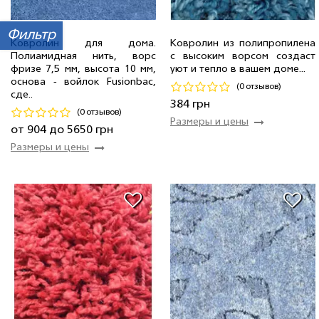
Фильтр
0.8 м
5 мп
904 грн/мп
Ковролин для дома.
Ковролин из полипропилена
Полиамидная нить, ворс
с высоким ворсом создаст
4.0 м
5 мп
4 520 грн/мп
4.0 м
31 мп
960 грн/мп
фризе 7,5 мм, высота 10 мм,
уют и тепло в вашем доме...
5.0 м
3 мп
5 650 грн/мп
1.6 м
4 мп
384 грн/мп
основа - войлок Fusionbac,
(0 отзывов)
сде..
Код 15350
Код 10486
384 грн
(0 отзывов)
Размеры и цены
Купить
Купить
от 904 до 5650 грн
Размеры и цены