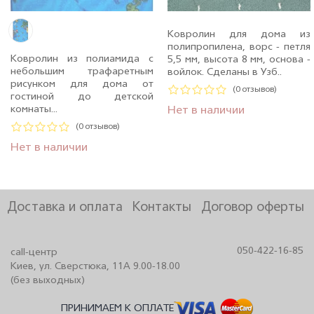
Ковролин для дома из
полипропилена, ворс - петля
Ковролин из полиамида с
5,5 мм, высота 8 мм, основа -
небольшим трафаретным
войлок. Сделаны в Узб..
рисунком для дома от
(0 отзывов)
гостиной до детской
комнаты...
Нет в наличии
(0 отзывов)
Нет в наличии
Доставка и оплата
Контакты
Договор оферты
050-422-16-85
call-центр
Киев, ул. Сверстюка, 11А 9.00-18.00
(без выходных)
ПРИНИМАЕМ К ОПЛАТЕ