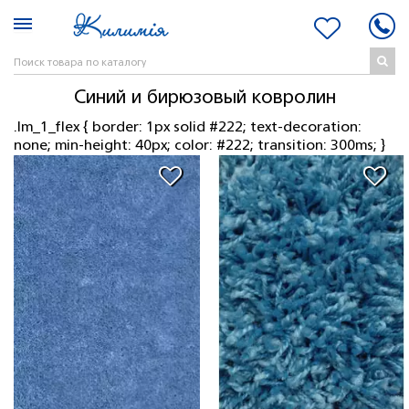
Синий и бирюзовый ковролин
.lm_1_flex { border: 1px solid #222; text-decoration:
none; min-height: 40px; color: #222; transition: 300ms; }