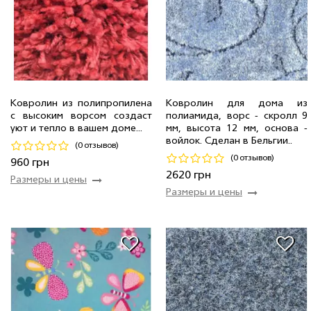
Ковролин из полипропилена
Ковролин для дома из
с высоким ворсом создаст
полиамида, ворс - скролл 9
4.0 м
7 мп
960 грн/мп
5.0 м
2 мп
2 620 грн/мп
уют и тепло в вашем доме...
мм, высота 12 мм, основа -
войлок. Сделан в Бельгии..
(0 отзывов)
Код 10485
Код 16110
(0 отзывов)
960 грн
Купить
Купить
2620 грн
Размеры и цены
Размеры и цены