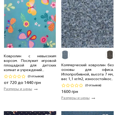
2.0 м
2 мп
720 грн/мп
Ковролин с невысоким
3.0 м
2 мп
1 080 грн/мп
ворсом. Послужит игровой
Коммерческий ковролин без
площадкой для детских
2.5 м
3 мп
900 грн/мп
основы для офиса.
комнат и учреждений...
4.0 м
1 мп
1 440 грн/мп
4.0 м
76 мп
1 600 грн/мп
Иглопробивной, высота 7 мм,
(0 отзывов)
вес 1,1 кг/м2, износостойкос..
Код 16185
Код 15345
от 720 до 1440 грн
(0 отзывов)
Размеры и цены
Купить
Купить
1600 грн
Размеры и цены