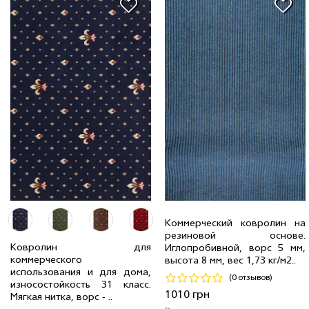
Коммерческий ковролин на
резиновой основе.
Ковролин для
Иглопробивной, ворс 5 мм,
коммерческого
высота 8 мм, вес 1,73 кг/м2..
4.0 м
4 мп
4 120 грн/мп
использования и для дома,
2.0 м
1 мп
2 060 грн/мп
2.0 м
159 мп
1 010 грн/мп
(0 отзывов)
износостойкость 31 класс.
1010 грн
Мягкая нитка, ворс - ..
Код 11068
Код 15589