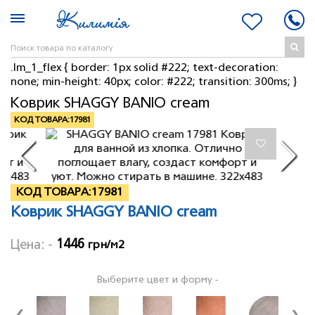
.lm_1_flex { border: 1px solid #222; text-decoration:
none; min-height: 40px; color: #222; transition: 300ms; }
Коврик SHAGGY BANIO cream
КОД ТОВАРА:
17981
КОД ТОВАРА:
17981
Коврик SHAGGY BANIO cream
1446
Цена: -
грн/м2
Выберите цвет и форму -