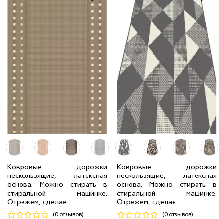
Ковровые дорожки
Ковровые дорожки
нескользящие, латексная
нескользящие, латексная
2.00 м
6 мп
1 286 грн/мп
0.67 м
6 мп
431 грн/мп
основа. Можно стирать в
основа. Можно стирать в
1.50 м
2 мп
965 грн/мп
1.00 м
2 мп
643 грн/мп
стиральной машинке.
стиральной машинке.
Отрежем, сделае..
Отрежем, сделае..
Код 20484
Код 24746
(0 отзывов)
(0 отзывов)