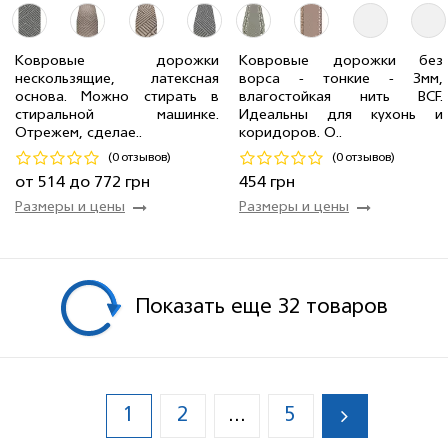
Ковровые дорожки
Ковровые дорожки без
нескользящие, латексная
ворса - тонкие - 3мм,
0.80 м
2 мп
514 грн/мп
основа. Можно стирать в
влагостойкая нить BCF.
1.20 м
26 мп
772 грн/мп
0.80 м
8 мп
454 грн/мп
стиральной машинке.
Идеальны для кухонь и
Отрежем, сделае..
коридоров. О..
Код 24741
Код 24717
(0 отзывов)
(0 отзывов)
Купить
Купить
от 514 до 772 грн
454 грн
Размеры и цены
Размеры и цены
Показать еще 32 товаров
1
2
5
...