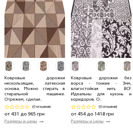
1.00 м
7 мп
643 грн/мп
1.50 м
6 мп
965 грн/мп
0.80 м
6 мп
514 грн/мп
0.80 м
8 мп
454 грн/мп
Ковровые дорожки
Ковровые дорожки без
нескользящие, латексная
ворса - тонкие - 3мм,
1.20 м
5 мп
772 грн/мп
2.50 м
1 мп
1 418 грн/мп
основа. Можно стирать в
влагостойкая нить BCF.
0.67 м
14 мп
431 грн/мп
1.20 м
1 мп
680 грн/мп
стиральной машинке.
Идеальны для кухонь и
Отрежем, сделае..
коридоров. О..
Код 21455
Код 19745
(0 отзывов)
(0 отзывов)
Купить
Купить
от 431 до 965 грн
от 454 до 1418 грн
Размеры и цены
Размеры и цены