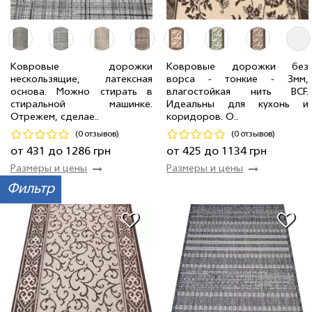
1.50 м
1 мп
965 грн/мп
0.67 м
20 мп
431 грн/мп
1.20 м
8 мп
772 грн/мп
1.00 м
20 мп
643 грн/мп
Ковровые дорожки
Ковровые дорожки без
нескользящие, латексная
ворса - тонкие - 3мм,
2.00 м
40 мп
1 286 грн/мп
0.75 м
3 мп
425 грн/мп
основа. Можно стирать в
влагостойкая нить BCF.
0.80 м
20 мп
514 грн/мп
2.00 м
2 мп
1 134 грн/мп
стиральной машинке.
Идеальны для кухонь и
Отрежем, сделае..
коридоров. О..
Код 20486
Код 19744
(0 отзывов)
(0 отзывов)
Купить
Купить
от 431 до 1286 грн
от 425 до 1134 грн
Размеры и цены
Размеры и цены
Фильтр