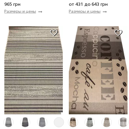
Купить
Купить
965 грн
от 431 до 643 грн
Размеры и цены
Размеры и цены
0.7 м
124 шт
403 грн
1.2 м
186 шт
721 грн
1.0 м
170 шт
601 грн
0.5 м
151 шт
301 грн
2.00 м
24 мп
1 286 грн/мп
1.5 м
85 шт
902 грн
0.67 м
6 мп
431 грн/мп