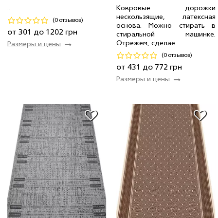
0.6 м
145 шт
361 грн
0.80 м
1 мп
514 грн/мп
..
Ковровые дорожки
нескользящие, латексная
2.0 м
40 шт
1 202 грн
0.75 м
3 мп
482 грн/мп
(0 отзывов)
основа. Можно стирать в
0.8 м
118 шт
481 грн
1.20 м
8 мп
772 грн/мп
от 301 до 1202 грн
стиральной машинке.
Отрежем, сделае..
Размеры и цены
Код 25590
Код 22545
(0 отзывов)
Купить
Купить
от 431 до 772 грн
Размеры и цены