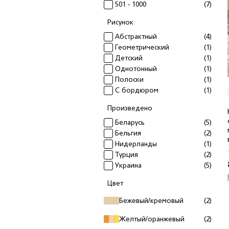
501 - 1000
(7)
Рисунок
Абстрактный
(4)
Геометрический
(1)
Детский
(1)
Однотонный
(1)
Полоски
(1)
С бордюром
(1)
Произведено
Беларусь
(5)
Бельгия
(2)
Нидерланды
(1)
Турция
(2)
Украина
(5)
Цвет
Бежевый/кремовый
(2)
Желтый/оранжевый
(2)