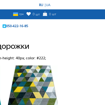
RU
UA
грн
0
шт
0
шт
050-422-16-85
дорожки
n-height: 40px; color: #222;