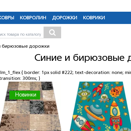
Якою мовою бажаєте продовжити перегляд сайту?
КОВРЫ
КОВРОЛИН
ДОРОЖКИ
КОВРИКИ
RU
UA
и бирюзовые дорожки
Синие и бирюзовые 
.lm_1_flex { border: 1px solid #222; text-decoration: none; mi
transition: 300ms; }
Новинки