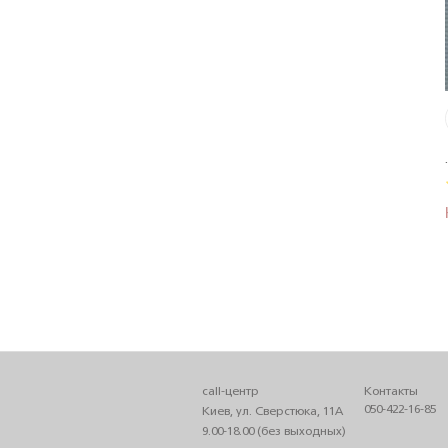
.
call-центр
Контакты
050-422-16-85
Киев, ул. Сверстюка, 11А
9.00-18.00 (без выходных)