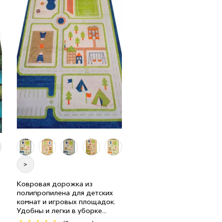
>
Ковровая дорожка из
полипропилена для детских
п
0.8 м
90 мп
704 грн/мп
комнат и игровых площадок.
Удобны и легки в уборке...
Код 21303