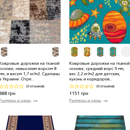
Ковровые дорожки на тканой
Ковровые дорожки на тканой
основе, невысоким ворсом 8
основе, средний ворс 9 мм,
1.50 м
1 мп
888 грн/мп
1.50 м
3 мп
1 151 грн/м
мм, и весом 1,7 кг/м2. Сделаны
вес 2,2 кг/м2 для детских,
в Украине. Отре..
кухонь и коридоров...
Код 19111
Код 20885
(0 отзывов)
(0 отзывов)
Купить
Купить
888 грн
1151 грн
Размеры и цены
Размеры и цены