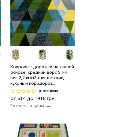
1.50 м
3 мп
1 151 грн/мп
0.80 м
46 мп
614 грн/мп
2.50 м
13 мп
1 918 грн/мп
1.20 м
5 мп
920 грн/мп
2.00 м
53 мп
1 534 грн/мп
Ковровые дорожки на тканой
основе, средний ворс 9 мм,
п
1.00 м
69 мп
767 грн/мп
вес 2,2 кг/м2 для детских,
кухонь и коридоров...
Код 21211
(0 отзывов)
Купить
от 614 до 1918 грн
Размеры и цены