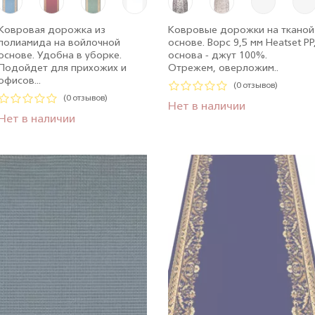
Ковровая дорожка из
Ковровые дорожки на тканой
полиамида на войлочной
основе. Ворс 9,5 мм Heatset PP
основе. Удобна в уборке.
основа - джут 100%.
Подойдет для прихожих и
Отрежем, оверложим..
офисов...
(0 отзывов)
(0 отзывов)
Нет в наличии
Нет в наличии