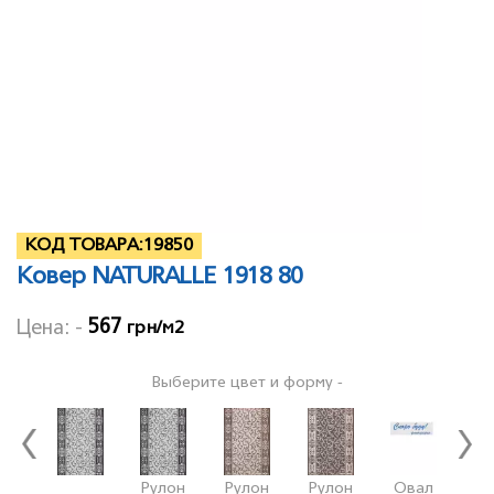
КОД ТОВАРА:
19850
Ковер NATURALLE 1918 80
567
Цена: -
грн/м2
Выберите цвет и форму -
Рулон
Рулон
Рулон
Овал
О