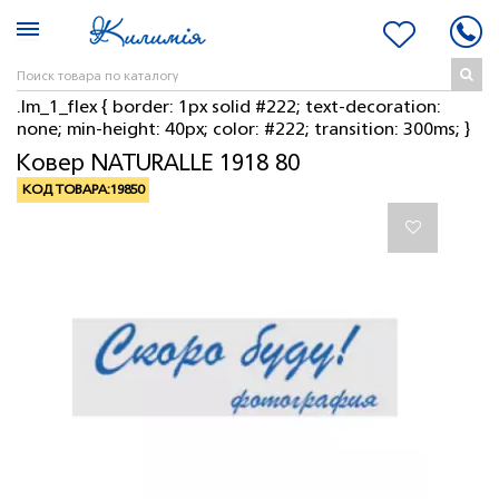
.lm_1_flex { border: 1px solid #222; text-decoration:
none; min-height: 40px; color: #222; transition: 300ms; }
Ковер NATURALLE 1918 80
КОД ТОВАРА:
19850