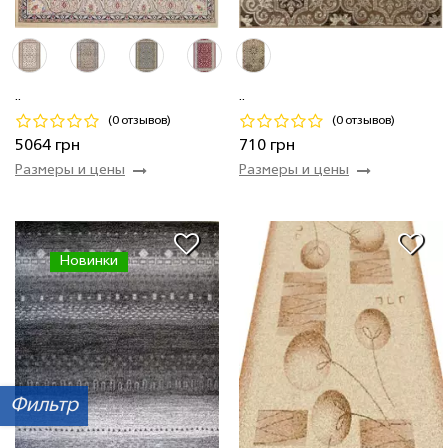
2.00 x 3.00 м
2 шт
5 064 грн
0.80 x 1.50 м
1 шт
710 грн
..
..
Код 25160
Код 25370
(0 отзывов)
(0 отзывов)
Купить
Купить
5064 грн
710 грн
Размеры и цены
Размеры и цены
Новинки
Фильтр