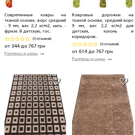
0.80 x 0.80 м
20 шт
491 грн
Современные ковры на
Ковровые дорожки на
тканой основе, ворс средний
тканой основе, средний ворс
0.67 x 0.67 м
14 шт
344 грн
0.80 м
1 мп
614 грн/мп
- 9 мм, вес 2,2 кг/м2, нить -
9 мм, вес 2,2 кг/м2 для
1.00 x 1.00 м
6 шт
767 грн
1.00 м
5 мп
767 грн/мп
фризе. В детскую, гос..
детских, кухонь и
коридоров...
(0 отзывов)
Код 18752
Код 19499
(0 отзывов)
от 344 до 767 грн
Купить
Купить
от 614 до 767 грн
Размеры и цены
Размеры и цены