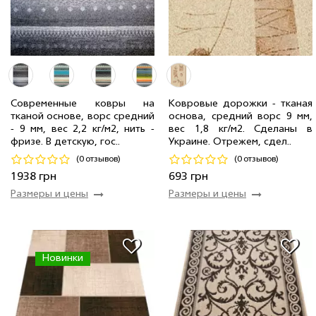
Современные ковры на
Ковровые дорожки - тканая
2.00 м
11 мп
1 386 грн/мп
тканой основе, ворс средний
основа, средний ворс 9 мм,
1.33 x 1.90 м
1 шт
1 938 грн
1.00 м
14 мп
693 грн/мп
- 9 мм, вес 2,2 кг/м2, нить -
вес 1,8 кг/м2. Сделаны в
фризе. В детскую, гос..
Украине. Отрежем, сдел..
Код 18819
Код 19193
(0 отзывов)
(0 отзывов)
Купить
Купить
1938 грн
693 грн
Размеры и цены
Размеры и цены
Новинки