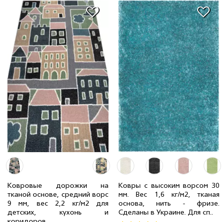
Ковровые дорожки на
Ковры с высоким ворсом 30
тканой основе, средний ворс
мм. Вес 1,6 кг/м2, тканая
9 мм, вес 2,2 кг/м2 для
основа, нить - фризе.
1.00 м
4 мп
743 грн/мп
1.20 x 1.60 м
2 шт
1 210 грн
детских, кухонь и
Сделаны в Украине. Для сп..
коридоров...