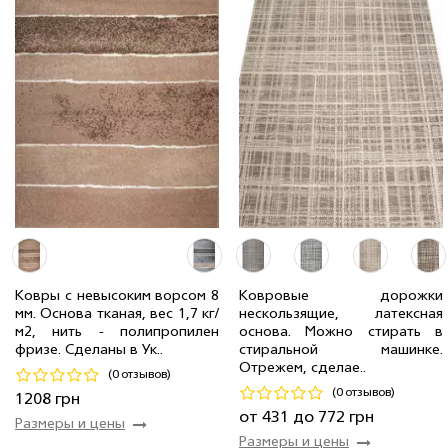
1.50 м
17 мп
965 грн/мп
1.00 м
24 мп
643 грн/мп
Ковры с невысоким ворсом 8
Ковровые дорожки
мм. Основа тканая, вес 1,7 кг/
нескользящие, латексная
0.67 м
14 мп
431 грн/мп
м2, нить - полипропилен
основа. Можно стирать в
1.20 x 1.70 м
2 шт
1 208 грн
1.20 м
20 мп
772 грн/мп
фризе. Сделаны в Ук..
стиральной машинке.
Отрежем, сделае..
(0 отзывов)
Код 18553
Код 20478
(0 отзывов)
1208 грн
Купить
Купить
от 431 до 772 грн
Размеры и цены
Размеры и цены