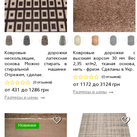
1.50 м
4 мп
965 грн/мп
0.67 м
30 мп
431 грн/мп
2.00 м
15 мп
1 562 грн/мп
1.00 м
5 мп
643 грн/мп
1.50 м
7 мп
1 172 грн/мп
Ковровые дорожки
Ковровые дорожки с
нескользящие, латексная
высоким ворсом 30 мм. Вес
2.00 м
2 мп
1 286 грн/мп
3.00 м
21 мп
2 343 грн/мп
основа. Можно стирать в
2,35 кг/м2, тканая основа,
1.20 м
3 мп
772 грн/мп
4.00 м
6 мп
3 124 грн/мп
стиральной машинке.
нить - фризе. Сделаны в Укр..
Отрежем, сделае..
(0 отзывов)
Код 22483
Код 19528
(0 отзывов)
от 1172 до 3124 грн
Купить
Купить
от 431 до 1286 грн
Размеры и цены
Размеры и цены
Новинки