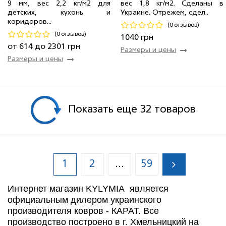
9 мм, вес 2,2 кг/м2 для
вес 1,8 кг/м2. Сделаны в
0.80 м
91 мп
614 грн/мп
1.50 м
2 мп
1 040 грн/мп
детских, кухонь и
Украине. Отрежем, сдел..
коридоров...
(0 отзывов)
Код 19159
Код 19204
(0 отзывов)
1040 грн
Купить
Купить
от 614 до 2301 грн
Размеры и цены
Размеры и цены
Показать еще 32 товаров
1
2
59
...
Интернет магазин KYLYMIA является
официальным дилером украинского
производителя ковров - КАРАТ. Все
производство построено в г. Хмельницкий на