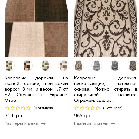
Ковровые дорожки на
Ковровые дорожки
тканой основе, невысоким
нескользящие, латексная
ворсом 8 мм, и весом 1,7 кг/
основа. Можно стирать в
1.20 м
22 мп
710 грн/мп
1.50 м
2 мп
965 грн/мп
м2. Сделаны в Украине.
стиральной машинке.
Отре..
Отрежем, сделае..
Код 19139
Код 22487
(0 отзывов)
(0 отзывов)
Купить
Купить
710 грн
965 грн
Размеры и цены
Размеры и цены