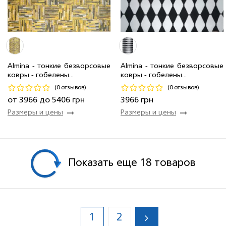
1.35 x 2.0 м
8 шт
3 966 грн
2.0 x 2.9 м
4 шт
8 520 грн
1.6 x 2.3 м
28 шт
5 406 грн
1.35 x 2.0 м
8 шт
3 966 грн
Almina - тонкие безворсовые
Almina - тонкие безворсовые
ковры - гобелены...
ковры - гобелены...
Код 19436
Код 22601
(0 отзывов)
(0 отзывов)
Купить
Купить
от 3966 до 5406 грн
3966 грн
Размеры и цены
Размеры и цены
Показать еще 18 товаров
1
2