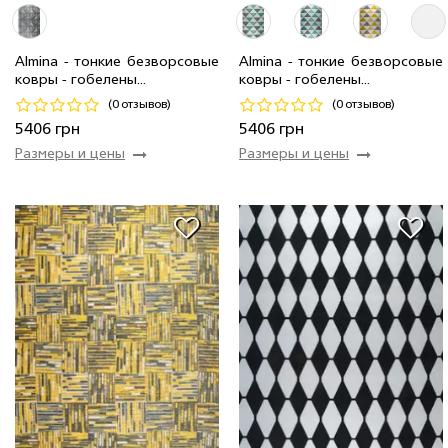
2.0 x 2.9 м
92 шт
8 520 грн
1.6 x 2.3 м
4 шт
5 406 грн
1.6 x 2.3 м
78 шт
5 406 грн
Almina - тонкие безворсовые
Almina - тонкие безворсовые
ковры - гобелены...
ковры - гобелены...
Код 22600
Код 22604
(0 отзывов)
(0 отзывов)
Купить
Купить
5406 грн
5406 грн
Размеры и цены
Размеры и цены