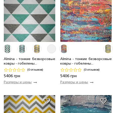
2.0 x 2.9 м
6 шт
8 520 грн
2.0 x 2.9 м
10 шт
8 520 грн
1.6 x 2.3 м
14 шт
5 406 грн
1.6 x 2.3 м
6 шт
5 406 грн
Almina - тонкие безворсовые
Almina - тонкие безворсовые
ковры - гобелены...
ковры - гобелены...
Код 19480
Код 19434
(0 отзывов)
(0 отзывов)
Купить
Купить
5406 грн
5406 грн
Размеры и цены
Размеры и цены