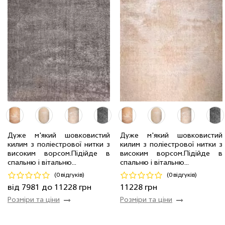
Дуже м'який шовковистий
Дуже м'який шовковистий
2.0 x 2.9 м
38 шт
7981 грн
килим з поліестрової нитки з
килим з поліестрової нитки з
2.4 x 3.4 м
46 шт
11228 грн
2.4 x 3.4 м
2 шт
11228 грн
високим ворсом.Пiдiйде в
високим ворсом.Пiдiйде в
спальню і вітальню...
спальню і вітальню...
Код 17171
Код 17172
(0 відгуків)
(0 відгуків)
Купити
Купити
від 7981 до 11228 грн
11228 грн
Розміри та ціни
Розміри та ціни