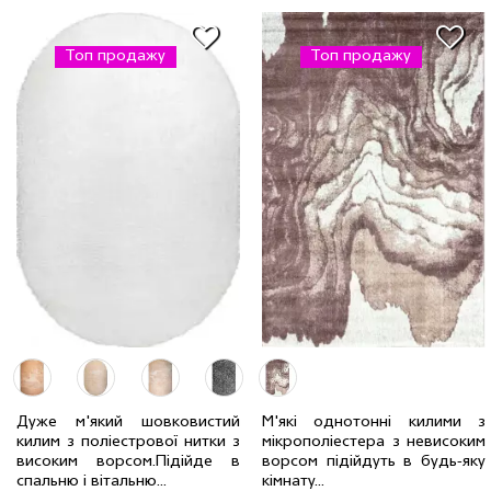
Топ продажу
Топ продажу
2.0 x 2.9 м
2 шт
7981 грн
Дуже м'який шовковистий
М'які однотонні килими з
2.4 x 3.4 м
2 шт
11228 грн
килим з поліестрової нитки з
мікрополіестера з невисоким
1.6 x 2.3 м
2 шт
5064 грн
2.5 x 3.5 м
2 шт
8671 грн
високим ворсом.Пiдiйде в
ворсом підійдуть в будь-яку
спальню і вітальню...
кімнату...
Код 17164
Код 16275