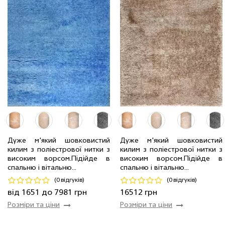
0.8 x 1.5 м
30 шт
1651 грн
1.6 x 2.3 м
6 шт
5064 грн
Дуже м'який шовковистий
Дуже м'який шовковистий
2.0 x 2.9 м
4 шт
7981 грн
килим з поліестрової нитки з
килим з поліестрової нитки з
1.2 x 1.7 м
2 шт
2807 грн
3.0 x 4.0 м
8 шт
16512 грн
високим ворсом.Пiдiйде в
високим ворсом.Пiдiйде в
спальню і вітальню...
спальню і вітальню...
Код 18096
Код 17173
(0 відгуків)
(0 відгуків)
Купити
Купити
від 1651 до 7981 грн
16512 грн
Розміри та ціни
Розміри та ціни