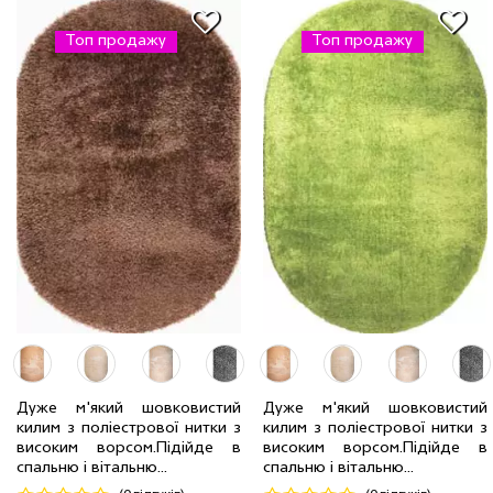
Топ продажу
Топ продажу
Дуже м'який шовковистий
Дуже м'який шовковистий
2.0 x 2.9 м
2 шт
7981 грн
килим з поліестрової нитки з
килим з поліестрової нитки з
2.4 x 3.4 м
2 шт
11228 грн
2.0 x 2.9 м
36 шт
7981 грн
високим ворсом.Пiдiйде в
високим ворсом.Пiдiйде в
спальню і вітальню...
спальню і вітальню...
Код 17163
Код 18135