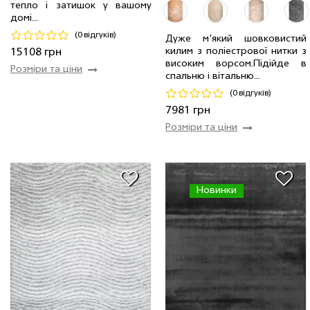
тепло і затишок у вашому
домі...
(0 відгуків)
Дуже м'який шовковистий
килим з поліестрової нитки з
15108 грн
3.0 x 4.0 м
4 шт
15108 грн
2.0 x 2.9 м
14 шт
7981 грн
високим ворсом.Пiдiйде в
Розміри та ціни
спальню і вітальню...
Код 13825
Код 18141
(0 відгуків)
Купити
Купити
7981 грн
Розміри та ціни
Новинки