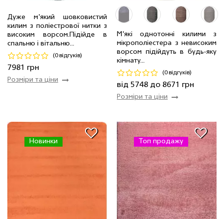
Дуже м'який шовковистий
килим з поліестрової нитки з
М'які однотонні килими з
високим ворсом.Пiдiйде в
2.0 x 2.9 м
4 шт
5748 грн
мікрополіестера з невисоким
спальню і вітальню...
2.0 x 2.9 м
2 шт
7981 грн
2.5 x 3.5 м
2 шт
8671 грн
ворсом підійдуть в будь-яку
(0 відгуків)
кімнату...
Код 20801
Код 15943
7981 грн
(0 відгуків)
Розміри та ціни
Купити
Купити
від 5748 до 8671 грн
Розміри та ціни
Новинки
Топ продажу