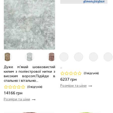
Дуже м'який шовковистий
..
килим з поліестрової нитки з
2.0 x 3.0 м
2 шт
14166 грн
1.8 x 2.5 м
1 шт
6237 грн
(0 відгуків)
високим ворсом.Пiдiйде в
6237 грн
спальню і вітальню...
Код 8173
Код 24958
Розміри та ціни
(0 відгуків)
Купити
Купити
14166 грн
Розміри та ціни