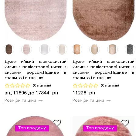
Дуже м'який шовковистий
Дуже м'який шовковистий
2.0 x 4.0 м
2 шт
11896 грн
килим з поліестрової нитки з
килим з поліестрової нитки з
3.0 x 4.0 м
6 шт
17844 грн
2.4 x 3.4 м
6 шт
11228 грн
високим ворсом.Пiдiйде в
високим ворсом.Пiдiйде в
спальню і вітальню...
спальню і вітальню...
Код 15232
Код 17160
(0 відгуків)
(0 відгуків)
Купити
Купити
від 11896 до 17844 грн
11228 грн
Розміри та ціни
Розміри та ціни
Топ продажу
Топ продажу