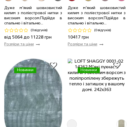
2.0 x 2.9 м
14 шт
7981 грн
Дуже м'який шовковистий
Дуже м'який шовковистий
2.4 x 3.4 м
8 шт
11228 грн
килим з поліестрової нитки з
килим з поліестрової нитки з
1.6 x 2.3 м
8 шт
5064 грн
2.0 x 2.9 м
8 шт
10417 грн
високим ворсом.Пiдiйде в
високим ворсом.Пiдiйде в
спальню і вітальню...
спальню і вітальню...
Код 17169
Код 16848
(0 відгуків)
(0 відгуків)
Купити
Купити
від 5064 до 11228 грн
10417 грн
Розміри та ціни
Розміри та ціни
Новинки
Новинки