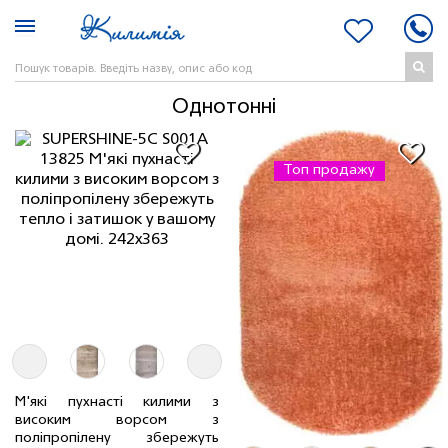
Однотонні
Топ продажу
М'які пухнасті килими з
високим ворсом з
поліпропілену збережуть