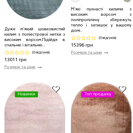
М'які пухнасті килими з
високим ворсом з
поліпропілену збережуть
тепло і затишок у вашому
Дуже м'який шовковистий
домі...
килим з поліестрової нитки з
2.5 x 3.5 м
6 шт
13011 грн
3.0 x 4.0 м
2 шт
15396 грн
(0 відгуків)
високим ворсом.Пiдiйде в
спальню і вітальню...
15396 грн
Код 20769
Код 14262
(0 відгуків)
Розміри та ціни
Купити
Купити
13011 грн
Розміри та ціни
Новинки
Топ продажу