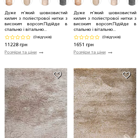
Дуже м'який шовковистий
Дуже м'який шовковистий
килим з поліестрової нитки з
килим з поліестрової нитки з
2.4 x 3.4 м
34 шт
11228 грн
0.8 x 1.5 м
2 шт
1651 грн
високим ворсом.Пiдiйде в
високим ворсом.Пiдiйде в
спальню і вітальню...
спальню і вітальню...
Код 17168
Код 18137
(0 відгуків)
(0 відгуків)
Купити
Купити
11228 грн
1651 грн
Розміри та ціни
Розміри та ціни