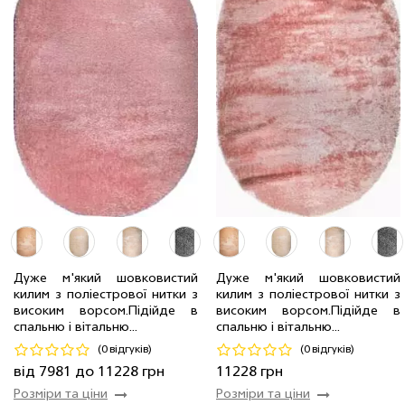
Дуже м'який шовковистий
Дуже м'який шовковистий
2.0 x 2.9 м
4 шт
7981 грн
килим з поліестрової нитки з
килим з поліестрової нитки з
2.4 x 3.4 м
4 шт
11228 грн
2.4 x 3.4 м
12 шт
11228 грн
високим ворсом.Пiдiйде в
високим ворсом.Пiдiйде в
спальню і вітальню...
спальню і вітальню...
Код 18144
Код 17166
(0 відгуків)
(0 відгуків)
Купити
Купити
від 7981 до 11228 грн
11228 грн
Розміри та ціни
Розміри та ціни