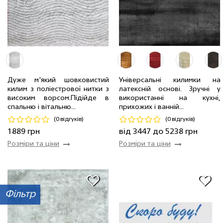
Дуже м'який шовковистий
Універсальні килимки на
1.33 x 1.9 м
4 шт
3447 грн
килим з поліестрової нитки з
латексній основі. Зручні у
0.8 x 1.5 м
2 шт
1889 грн
1.6 x 2.4 м
2 шт
5238 грн
високим ворсом.Пiдiйде в
використанні на кухні,
спальню і вітальню...
прихожих і ваннiй...
Код 3526
Код 16953
(0 відгуків)
(0 відгуків)
Купити
Купити
1889 грн
від 3447 до 5238 грн
Розміри та ціни
Розміри та ціни
Фільтр