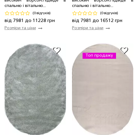
високим ворсом.Пiдiйде в
високим ворсом.Пiдiйде в
спальню і вітальню...
спальню і вітальню...
Код 18139
Код 17153
(0 відгуків)
(0 відгуків)
Купити
Купити
від 7981 до 11228 грн
від 7981 до 16512 грн
Розміри та ціни
Розміри та ціни
Топ продажу