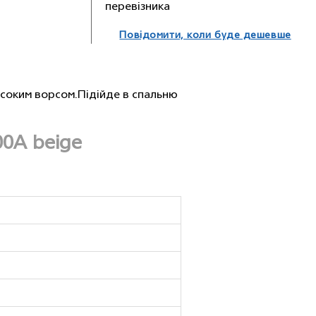
перевізника
Повідомити, коли буде дешевше
исоким ворсом.Пiдiйде в спальню
0A beige