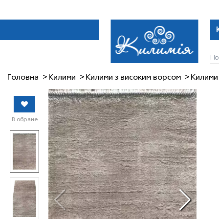
Головна
Килими
Килими з високим ворсом
Килими
В обране