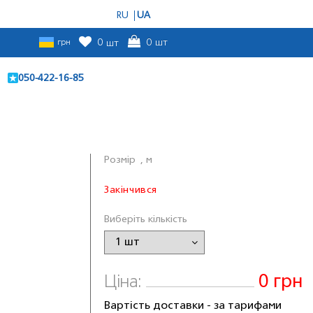
RU
UA
грн
0
шт
0
шт
050-422-16-85
Розмiр
, м
Закінчився
Виберіть кількість
0 грн
Ціна:
Вартість доставки - за тарифами