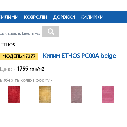
КИЛИМИ
КОВРОЛІН
ДОРІЖКИ
КИЛИМКИ
 ETHOS
Килим ETHOS PC00A beige
МОДЕЛЬ:
17277
1796
Ціна: -
грн/м2
Виберіть колір і форму -