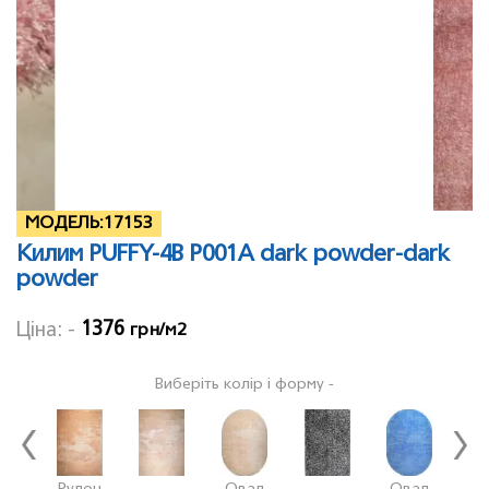
МОДЕЛЬ:
17153
Килим PUFFY-4B P001A dark powder-dark
powder
1376
Ціна: -
грн/м2
Виберіть колір і форму -