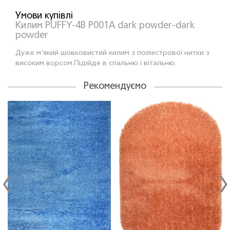
Умови купівлі
Килим PUFFY-4B P001A dark powder-dark
powder
Дуже м'який шовковистий килим з поліестрової нитки з
високим ворсом.Пiдiйде в спальню і вітальню.
Рекомендуємо