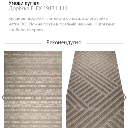
Умови купівлі
Доріжка FLEX 19171 111
Килимовi дорiжки - латексна основа, вологостійка
нитка BCF. Можна прати в пральній машинці. Відріжемо,
зробимо оверлок
Рекомендуємо