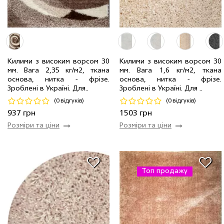
Килими з високим ворсом 30
Килими з високим ворсом 30
2.00 x 3.00 м
1 шт
4008 грн
мм. Вага 2,35 кг/м2, ткана
мм. Вага 1,6 кг/м2, ткана
0.80 x 1.50 м
1 шт
937 грн
1.50 x 1.50 м
1 шт
1503 грн
основа, нитка - фрiзе.
основа, нитка - фрiзе.
Зроблені в Україні. Для..
Зроблені в Україні. Для ..
Код 19627
Код 19532
(0 відгуків)
(0 відгуків)
Купити
Купити
937 грн
1503 грн
Розміри та ціни
Розміри та ціни
Топ продажу