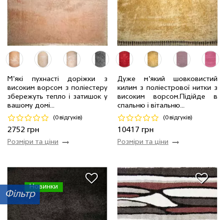
М'які пухнасті доріжки з
Дуже м'який шовковистий
високим ворсом з поліестеру
килим з поліестрової нитки з
2.0 м
20 мп
2752 грн/мп
2.0 x 2.9 м
8 шт
10417 грн
збережуть тепло і затишок у
високим ворсом.Пiдiйде в
вашому домі...
спальню і вітальню...
Код 18079
Код 16846
(0 відгуків)
(0 відгуків)
Купити
Купити
2752 грн
10417 грн
Розміри та ціни
Розміри та ціни
Новинки
Фільтр