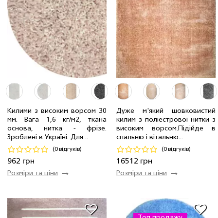
Килими з високим ворсом 30
Дуже м'який шовковистий
мм. Вага 1,6 кг/м2, ткана
килим з поліестрової нитки з
1.20 x 1.20 м
1 шт
962 грн
3.0 x 4.0 м
8 шт
16512 грн
основа, нитка - фрiзе.
високим ворсом.Пiдiйде в
Зроблені в Україні. Для ..
спальню і вітальню...
Код 19541
Код 17158
(0 відгуків)
(0 відгуків)
Купити
Купити
962 грн
16512 грн
Розміри та ціни
Розміри та ціни
Топ продажу