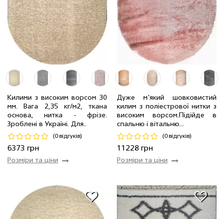
Килими з високим ворсом 30
Дуже м'який шовковистий
3.00 x 4.00 м
3 шт
9372 грн
мм. Вага 2,35 кг/м2, ткана
килим з поліестрової нитки з
2.40 x 3.40 м
4 шт
6373 грн
2.4 x 3.4 м
12 шт
11228 грн
основа, нитка - фрiзе.
високим ворсом.Пiдiйде в
Зроблені в Україні. Для..
спальню і вітальню...
Код 19579
Код 17166
(0 відгуків)
(0 відгуків)
Купити
Купити
6373 грн
11228 грн
Розміри та ціни
Розміри та ціни