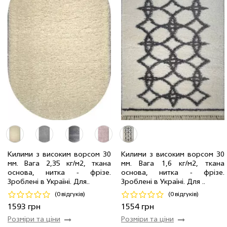
3.00 x 4.00 м
1 шт
9372 грн
Килими з високим ворсом 30
Килими з високим ворсом 30
2.40 x 3.40 м
1 шт
6373 грн
мм. Вага 2,35 кг/м2, ткана
мм. Вага 1,6 кг/м2, ткана
1.20 x 1.70 м
1 шт
1593 грн
1.20 x 1.70 м
1 шт
1554 грн
основа, нитка - фрiзе.
основа, нитка - фрiзе.
Зроблені в Україні. Для..
Зроблені в Україні. Для ..
Код 19654
Код 21017
(0 відгуків)
(0 відгуків)
Купити
Купити
1593 грн
1554 грн
Розміри та ціни
Розміри та ціни