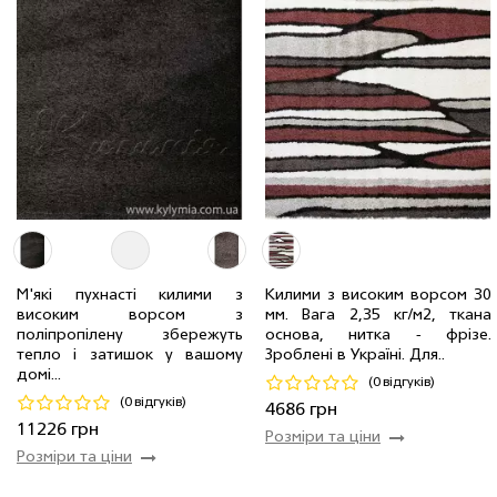
М'які пухнасті килими з
Килими з високим ворсом 30
високим ворсом з
мм. Вага 2,35 кг/м2, ткана
поліпропілену збережуть
основа, нитка - фрiзе.
2.5 x 3.5 м
2 шт
11226 грн
2.00 x 3.00 м
1 шт
4686 грн
тепло і затишок у вашому
Зроблені в Україні. Для..
домі...
(0 відгуків)
Код 14263
Код 24736
(0 відгуків)
4686 грн
Купити
Купити
11226 грн
Розміри та ціни
Розміри та ціни