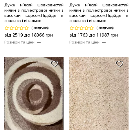
Дуже м'який шовковистий
Дуже м'який шовковистий
0.8 x 1.5 м
2 шт
2519 грн
1.6 x 2.3 м
20 шт
5406 грн
килим з поліестрової нитки з
килим з поліестрової нитки з
2.0 x 2.9 м
2 шт
12174 грн
2.4 x 3.4 м
14 шт
11987 грн
високим ворсом.Пiдiйде в
високим ворсом.Пiдiйде в
спальню і вітальню...
спальню і вітальню...
Код 8196
Код 18221
(0 відгуків)
(0 відгуків)
Купити
Купити
від 2519 до 18366 грн
від 1763 до 11987 грн
Розміри та ціни
Розміри та ціни