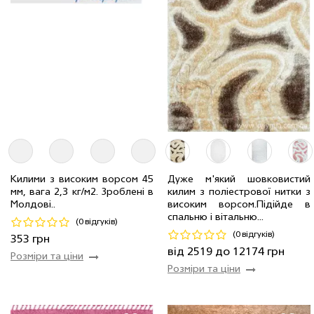
Дуже м'який шовковистий
Килими з високим ворсом 45
0.8 x 1.5 м
4 шт
2519 грн
килим з поліестрової нитки з
мм, вага 2,3 кг/м2. Зроблені в
0.6 x 1.0 м
7 шт
353 грн
2.0 x 2.9 м
4 шт
12174 грн
високим ворсом.Пiдiйде в
Молдові..
спальню і вітальню...
(0 відгуків)
Код 26743
Код 8701
(0 відгуків)
353 грн
Купити
Купити
від 2519 до 12174 грн
Розміри та ціни
Розміри та ціни