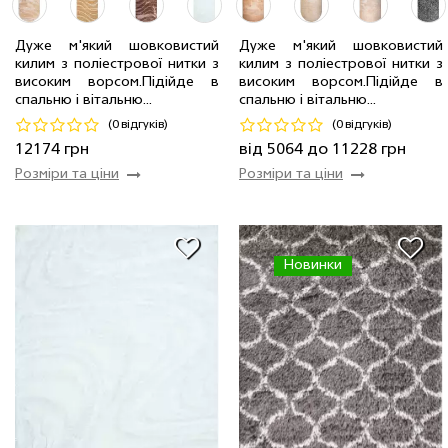
2.0 x 2.9 м
14 шт
7981 грн
Дуже м'який шовковистий
Дуже м'який шовковистий
2.4 x 3.4 м
8 шт
11228 грн
килим з поліестрової нитки з
килим з поліестрової нитки з
2.0 x 2.9 м
10 шт
12174 грн
1.6 x 2.3 м
8 шт
5064 грн
високим ворсом.Пiдiйде в
високим ворсом.Пiдiйде в
спальню і вітальню...
спальню і вітальню...
Код 8556
Код 17169
(0 відгуків)
(0 відгуків)
Купити
Купити
12174 грн
від 5064 до 11228 грн
Розміри та ціни
Розміри та ціни
Новинки