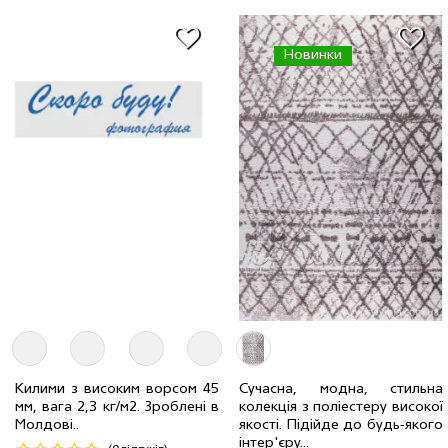
Новинки
Сучасна, модна, стильна
Килими з високим ворсом 45
колекція з поліестеру високої
мм, вага 2,3 кг/м2. Зроблені в
0.7 x 2.3 м
1 шт
908 грн
2.5 x 3.5 м
2 шт
13011 грн
якості. Підійде до будь-якого
Молдові..
інтер'єру...