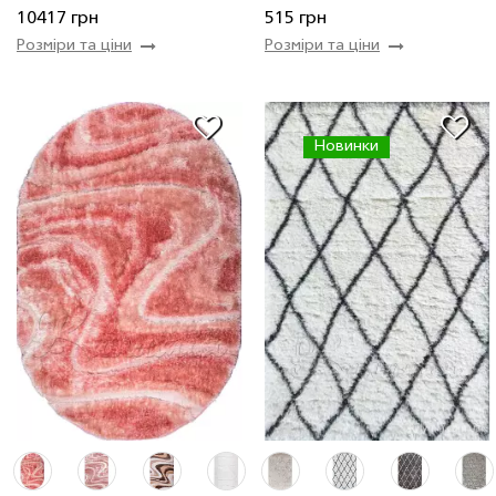
Купити
Купити
10417 грн
515 грн
Розміри та ціни
Розміри та ціни
Новинки
0.8 x 1.5 м
2 шт
1763 грн
2.0 x 4.0 м
4 шт
16792 грн
1.2 x 1.8 м
2 шт
3173 грн
2.5 x 3.5 м
4 шт
18366 грн
2.0 x 2.9 м
46 шт
8520 грн