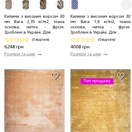
Килими з високим ворсом 30
Килими з високим ворсом 30
мм. Вага 2,35 кг/м2, ткана
мм. Вага 1,6 кг/м2, ткана
2.00 x 4.00 м
1 шт
6248 грн
2.00 x 3.00 м
1 шт
4008 грн
основа, нитка - фрiзе.
основа, нитка - фрiзе.
Зроблені в Україні. Для..
Зроблені в Україні. Для ..
Код 24924
Код 24773
(0 відгуків)
(0 відгуків)
Купити
Купити
6248 грн
4008 грн
Розміри та ціни
Розміри та ціни
Топ продажу