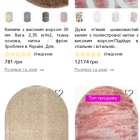
Килими з високим ворсом 30
Дуже м'який шовковистий
1.60 x 1.60 м
1 шт
1999 грн
мм. Вага 2,35 кг/м2, ткана
килим з поліестрової нитки з
1.00 x 1.00 м
1 шт
781 грн
2.0 x 2.9 м
14 шт
12174 грн
основа, нитка - фрiзе.
високим ворсом.Пiдiйде в
Зроблені в Україні. Для..
спальню і вітальню...
Код 21555
Код 8702
(0 відгуків)
(0 відгуків)
Купити
Купити
781 грн
12174 грн
Розміри та ціни
Розміри та ціни
Топ продажу