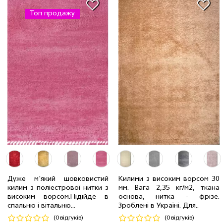
Топ продажу
Дуже м'який шовковистий
Килими з високим ворсом 30
килим з поліестрової нитки з
мм. Вага 2,35 кг/м2, ткана
2.0 x 2.9 м
4 шт
10417 грн
0.60 x 1.10 м
1 шт
515 грн
високим ворсом.Пiдiйде в
основа, нитка - фрiзе.
спальню і вітальню...
Зроблені в Україні. Для..
Код 16850
Код 19640
(0 відгуків)
(0 відгуків)