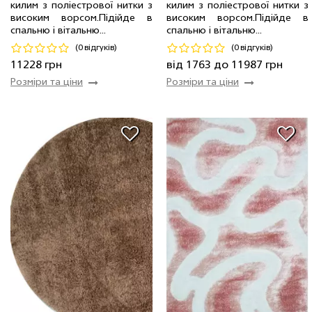
килим з поліестрової нитки з
килим з поліестрової нитки з
2.4 x 3.4 м
34 шт
11228 грн
2.4 x 3.4 м
18 шт
11987 грн
високим ворсом.Пiдiйде в
високим ворсом.Пiдiйде в
спальню і вітальню...
спальню і вітальню...
Код 17168
Код 18222
(0 відгуків)
(0 відгуків)
Купити
Купити
11228 грн
від 1763 до 11987 грн
Розміри та ціни
Розміри та ціни