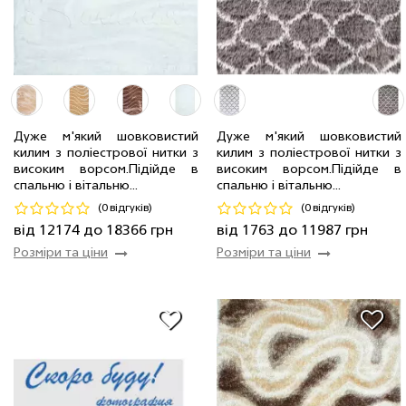
0.8 x 1.5 м
60 шт
1763 грн
1.2 x 1.8 м
42 шт
3173 грн
2.0 x 2.9 м
64 шт
8520 грн
Дуже м'який шовковистий
Дуже м'який шовковистий
2.0 x 2.9 м
4 шт
12174 грн
1.6 x 2.3 м
64 шт
5406 грн
килим з поліестрової нитки з
килим з поліестрової нитки з
2.5 x 3.5 м
2 шт
18366 грн
2.4 x 3.4 м
24 шт
11987 грн
високим ворсом.Пiдiйде в
високим ворсом.Пiдiйде в
спальню і вітальню...
спальню і вітальню...
Код 8567
Код 18226
(0 відгуків)
(0 відгуків)
Купити
Купити
від 12174 до 18366 грн
від 1763 до 11987 грн
Розміри та ціни
Розміри та ціни