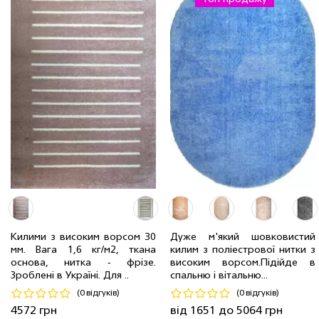
0.8 x 1.5 м
18 шт
1651 грн
Килими з високим ворсом 30
Дуже м'який шовковистий
1.2 x 1.7 м
14 шт
2807 грн
мм. Вага 1,6 кг/м2, ткана
килим з поліестрової нитки з
2.00 x 3.00 м
1 шт
4572 грн
1.6 x 2.3 м
18 шт
5064 грн
основа, нитка - фрiзе.
високим ворсом.Пiдiйде в
Зроблені в Україні. Для ..
спальню і вітальню...
Код 21030
Код 18088
(0 відгуків)
(0 відгуків)
Купити
Купити
4572 грн
від 1651 до 5064 грн