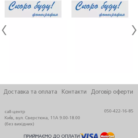
Доставка та оплата
Контакти
Договір оферти
050-422-16-85
call-центр
КиЇв, вул. Сверстюка, 11А 9.00-18.00
(без вихідних)
ПРИЙМАЄМО ДО ОПЛАТИ