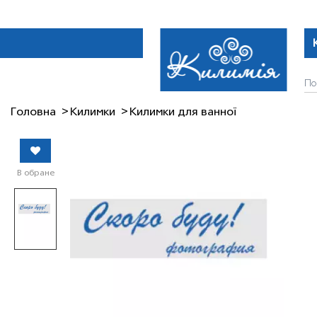
Головна
Килимки
Килимки для ванної
В обране