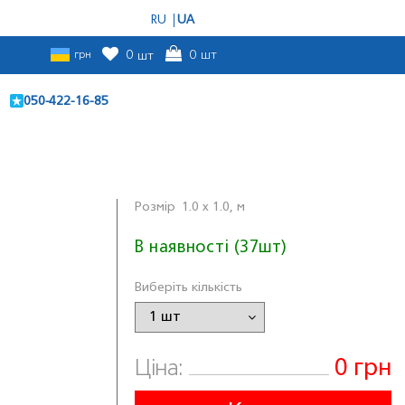
RU
UA
грн
0
шт
0
шт
050-422-16-85
Розмiр
1.0 x 1.0, м
В наявності (37шт)
Виберіть кількість
0 грн
Ціна: