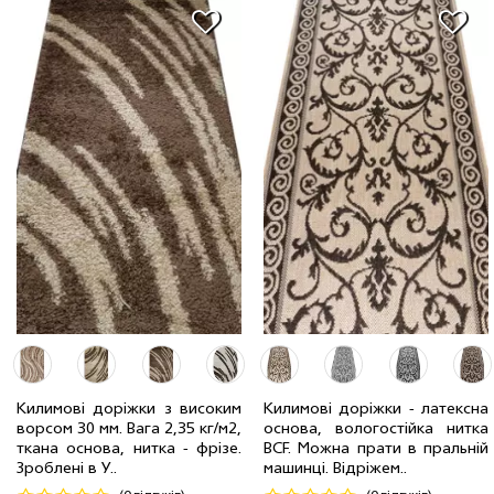
1.50 м
38 мп
1172 грн/мп
1.00 м
40 мп
781 грн/мп
2.00 м
30 мп
1562 грн/мп
Килимові доріжки з високим
Килимовi дорiжки - латексна
0.80 м
49 мп
625 грн/мп
ворсом 30 мм. Вага 2,35 кг/м2,
основа, вологостійка нитка
1.20 м
47 мп
937 грн/мп
1.50 м
2 мп
965 грн/мп
ткана основа, нитка - фрiзе.
BCF. Можна прати в пральній
Зроблені в У..
машинці. Відріжем..
Код 19560
Код 22487