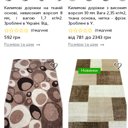
1.50 м
3 мп
888 грн/мп
3.00 м
1 мп
2343 грн/мп
Килимові доріжки на тканій
Килимові доріжки з високим
1.20 м
22 мп
710 грн/мп
1.20 м
13 мп
937 грн/мп
основі, невисоким ворсом 8
ворсом 30 мм. Вага 2,35 кг/м2,
1.00 м
2 мп
592 грн/мп
1.00 м
18 мп
781 грн/мп
мм, і вагою 1,7 кг/м2.
ткана основа, нитка - фрiзе.
Зроблені в Україні. Від..
Зроблені в У..
Код 19112
Код 19527
(0 відгуків)
(0 відгуків)
Купити
Купити
592 грн
від 781 до 2343 грн
Розміри та ціни
Розміри та ціни
Новинки