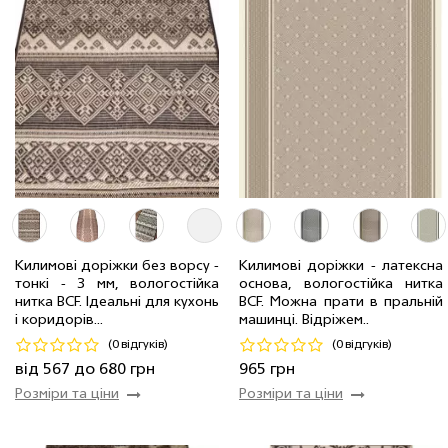
2.00 м
2 мп
1134 грн/мп
Килимові доріжки без ворсу -
Килимовi дорiжки - латексна
1.00 м
2 мп
567 грн/мп
тонкі - 3 мм, вологостійка
основа, вологостійка нитка
1.20 м
3 мп
680 грн/мп
1.50 м
11 мп
965 грн/мп
нитка BCF. Ідеальні для кухонь
BCF. Можна прати в пральній
і коридорів...
машинці. Відріжем..
Код 19748
Код 20480
(0 відгуків)
(0 відгуків)
Купити
Купити
від 567 до 680 грн
965 грн
Розміри та ціни
Розміри та ціни