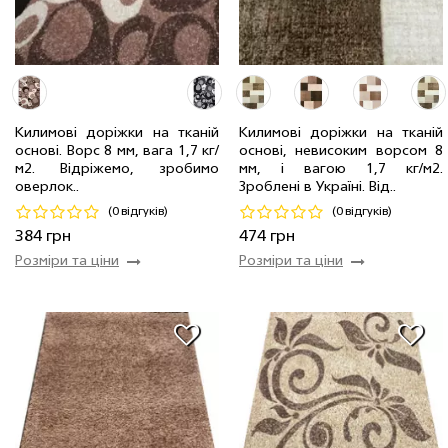
Килимові доріжки на тканій
Килимові доріжки на тканій
основі. Ворс 8 мм, вага 1,7 кг/
основі, невисоким ворсом 8
0.8 м
15 мп
384 грн/мп
0.80 м
25 мп
474 грн/мп
м2. Відріжемо, зробимо
мм, і вагою 1,7 кг/м2.
оверлок..
Зроблені в Україні. Від..
Код 21147
Код 21364
(0 відгуків)
(0 відгуків)
Купити
Купити
384 грн
474 грн
Розміри та ціни
Розміри та ціни