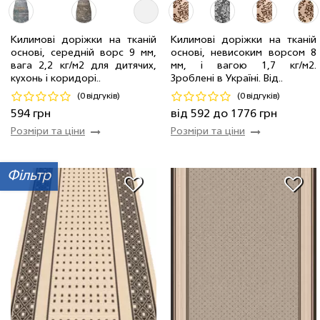
1.40 м
1 мп
829 грн/мп
1.00 м
2 мп
592 грн/мп
Килимові доріжки на тканій
Килимові доріжки на тканій
3.00 м
4 мп
1776 грн/мп
основі, середній ворс 9 мм,
основі, невисоким ворсом 8
0.80 м
4 мп
594 грн/мп
1.50 м
4 мп
888 грн/мп
вага 2,2 кг/м2 для дитячих,
мм, і вагою 1,7 кг/м2.
кухонь і коридорі..
Зроблені в Україні. Від..
Код 21221
Код 19113
(0 відгуків)
(0 відгуків)
Купити
Купити
594 грн
від 592 до 1776 грн
Розміри та ціни
Розміри та ціни
Фільтр