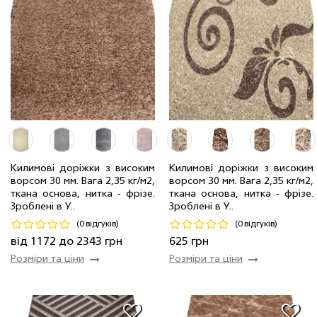
4.00 м
6 мп
3124 грн/мп
2.00 м
15 мп
1562 грн/мп
Килимові доріжки з високим
Килимові доріжки з високим
1.50 м
7 мп
1172 грн/мп
ворсом 30 мм. Вага 2,35 кг/м2,
ворсом 30 мм. Вага 2,35 кг/м2,
3.00 м
21 мп
2343 грн/мп
0.80 м
12 мп
625 грн/мп
ткана основа, нитка - фрiзе.
ткана основа, нитка - фрiзе.
Зроблені в У..
Зроблені в У..
Код 19528
Код 20859
(0 відгуків)
(0 відгуків)
Купити
Купити
від 1172 до 2343 грн
625 грн
Розміри та ціни
Розміри та ціни