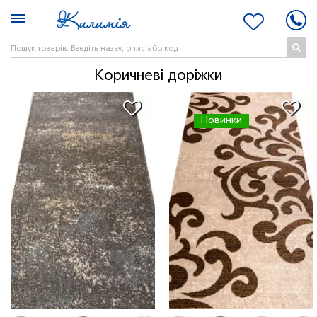
Коричневі доріжки
Новинки
1.30 м
10 мп
770 грн/мп
2.50 м
1 мп
1480 грн/мп