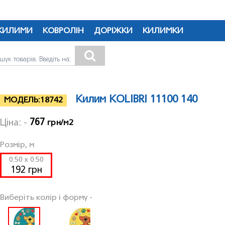
КИЛИМИ
КОВРОЛІН
ДОРІЖКИ
КИЛИМКИ
Килим KOLIBRI 11100 140
МОДЕЛЬ:
18742
767
Ціна: -
грн/м2
Розмір, м
0.50 x 0.50
192 грн
Виберіть колір і форму -