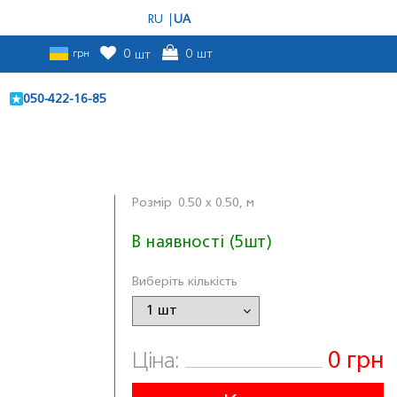
RU
UA
грн
0
шт
0
шт
050-422-16-85
Розмiр
0.50 x 0.50, м
В наявності (5шт)
Виберіть кількість
0 грн
Ціна: