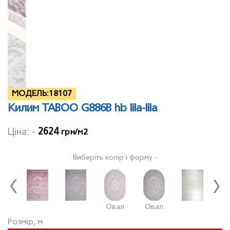
МОДЕЛЬ:
18107
Килим TABOO G886B hb lila-lila
2624
Ціна: -
грн/м2
Виберіть колір і форму -
Овал
Овал
К
Розмір, м