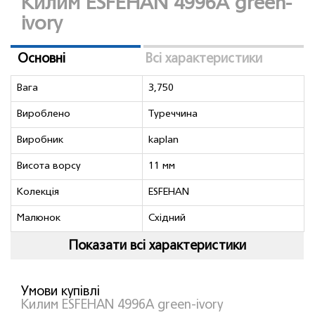
Килим ESFEHAN 4996A green-
ivory
Основні
Всі характеристики
Вага
3,750
Вироблено
Туреччина
Виробник
kaplan
Висота ворсу
11 мм
Колекція
ESFEHAN
Малюнок
Схiдний
Показати всі характеристики
Умови купівлі
Килим ESFEHAN 4996A green-ivory