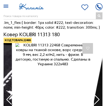
.lm_1_flex { border: 1px solid #222; text-decoration:
none; min-height: 40px; color: #222; transition: 300ms; }
Ковер KOLIBRI 11313 180
КОД ТОВАРА:
22468