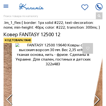
.lm_1_flex { border: 1px solid #222; text-decoration:
none; min-height: 40px; color: #222; transition: 300ms; }
Ковер FANTASY 12500 12
КОД ТОВАРА:
19640