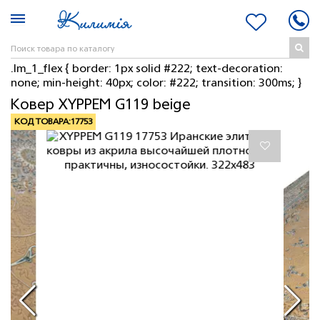
.lm_1_flex { border: 1px solid #222; text-decoration:
none; min-height: 40px; color: #222; transition: 300ms; }
Ковер XYPPEM G119 beige
КОД ТОВАРА:
17753