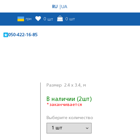
RU
UA
грн
0
шт
0
шт
050-422-16-85
Размер
2.4 x 3.4, м
В наличии (2шт)
*заканчивается
Выберите количество