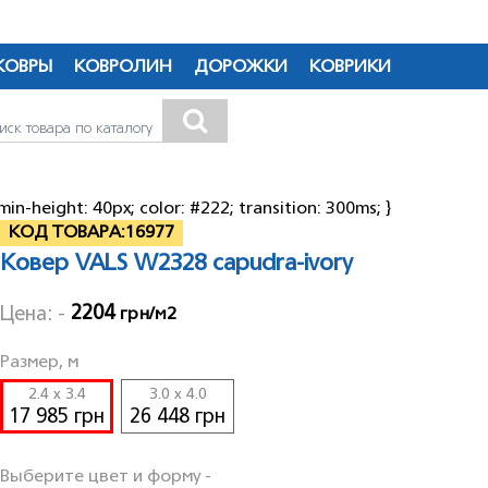
Якою мовою бажаєте продовжити перегляд сайту?
КОВРЫ
КОВРОЛИН
ДОРОЖКИ
КОВРИКИ
RU
UA
min-height: 40px; color: #222; transition: 300ms; }
КОД ТОВАРА:
16977
Ковер VALS W2328 capudra-ivory
2204
Цена: -
грн/м2
Размер, м
2.4 x 3.4
3.0 x 4.0
17 985 грн
26 448 грн
Выберите цвет и форму -