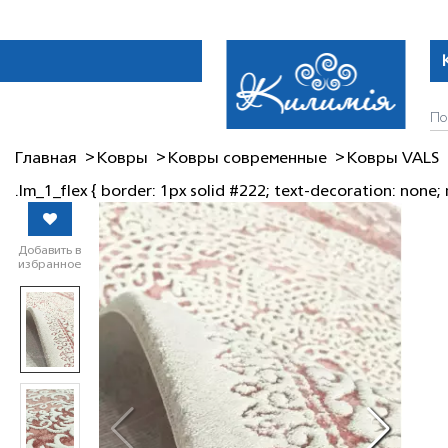
Главная
Ковры
Ковры современные
Ковры VALS
.lm_1_flex { border: 1px solid #222; text-decoration: none; 
Добавить в
избранное