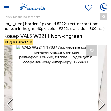
.lm_1_flex { border: 1px solid #222; text-decoration:
none; min-height: 40px; color: #222; transition: 300ms; }
Ковер VALS W2211 ivory-chgreen
КОД ТОВАРА:
17037