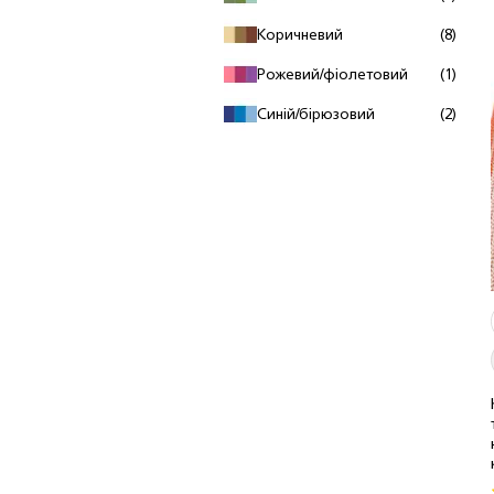
Коричневий
(8)
Рожевий/фіолетовий
(1)
Синій/бірюзовий
(2)