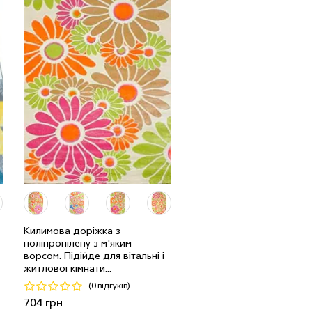
п
п
п
п
Килимова доріжка з
поліпропілену з м'яким
п
1.0 м
133 мп
880 грн/мп
ворсом. Підійде для вітальні і
житлової кімнати...
п
0.8 м
123 мп
704 грн/мп
(0 відгуків)
Код 6905
704 грн