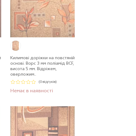
й
Килимові доріжки на повстяній
,
основі. Ворс 3 мм поліамід BCF,
висота 5 мм. Відріжем,
оверложим..
(0 відгуків)
Немає в наявності