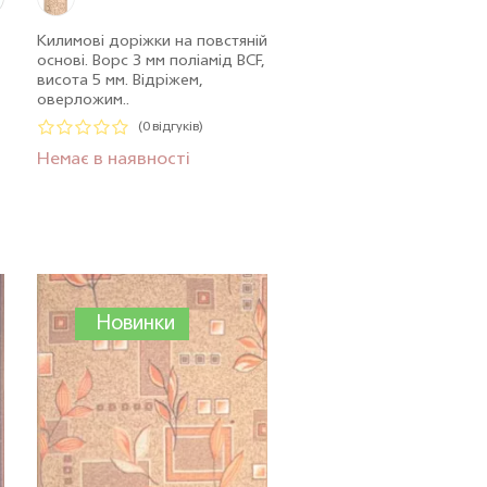
Килимові доріжки на повстяній
основі. Ворс 3 мм поліамід BCF,
висота 5 мм. Відріжем,
оверложим..
п
(0 відгуків)
Немає в наявності
Новинки