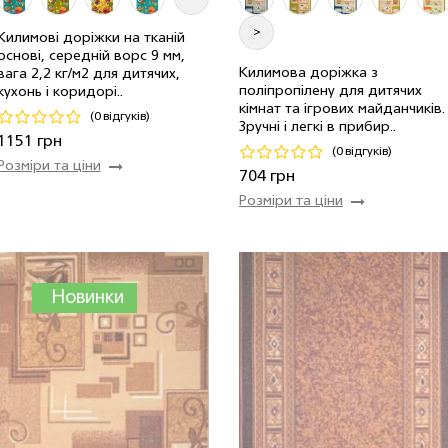
>
Килимові доріжки на тканій
основі, середній ворс 9 мм,
Килимова доріжка з
вага 2,2 кг/м2 для дитячих,
поліпропілену для дитячих
кухонь і коридорі..
1.50 м
3 мп
1151 грн/мп
0.8 м
244 мп
704 грн/м
кімнат та ігрових майданчиків.
(0 відгуків)
Зручні і легкі в прибир..
Код 20885
Код 10679
1151 грн
(0 відгуків)
Розміри та ціни
Купити
Купити
704 грн
Розміри та ціни
Новинки