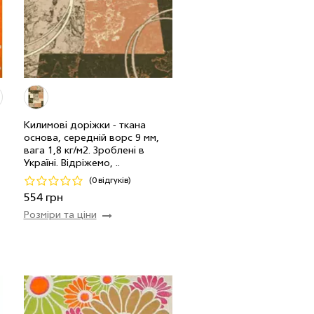
Килимові доріжки - ткана
основа, середній ворс 9 мм,
п
вага 1,8 кг/м2. Зроблені в
Україні. Відріжемо, ..
п
0.80 м
2 мп
554 грн/мп
(0 відгуків)
Код 21006
554 грн
Розміри та ціни
Купити