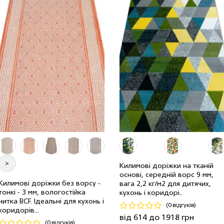
2.00 м
53 мп
1534 грн/м
1.00 м
69 мп
767 грн/м
1.50 м
3 мп
1151 грн/м
>
0.80 м
46 мп
614 грн/м
Килимові доріжки на тканій
основі, середній ворс 9 мм,
2.50 м
13 мп
1918 грн/м
Килимові доріжки без ворсу -
вага 2,2 кг/м2 для дитячих,
тонкі - 3 мм, вологостійка
кухонь і коридорі..
0.67 м
5 мп
380 грн/мп
1.20 м
5 мп
920 грн/м
нитка BCF. Ідеальні для кухонь і
(0 відгуків)
коридорів...
Код 19735
Код 21211
від 614 до 1918 грн
(0 відгуків)