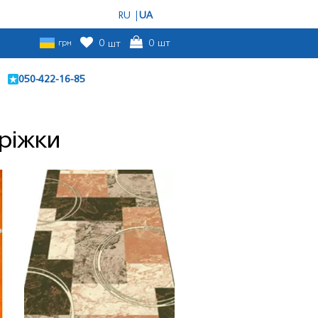
RU
UA
грн
0
шт
0
шт
050-422-16-85
ріжки