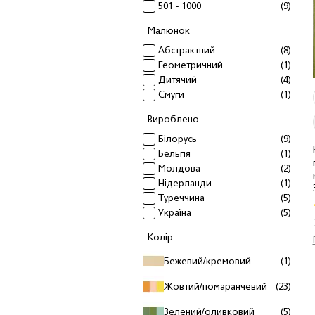
501 - 1000
(9)
Малюнок
Абстрактний
(8)
Геометричний
(1)
Дитячий
(4)
Смуги
(1)
Вироблено
Білорусь
(9)
Бельгія
(1)
Молдова
(2)
Нідерланди
(1)
Туреччина
(5)
Україна
(5)
Колiр
Бежевий/кремовий
(1)
Жовтий/помаранчевий
(23)
Зелений/оливковий
(5)