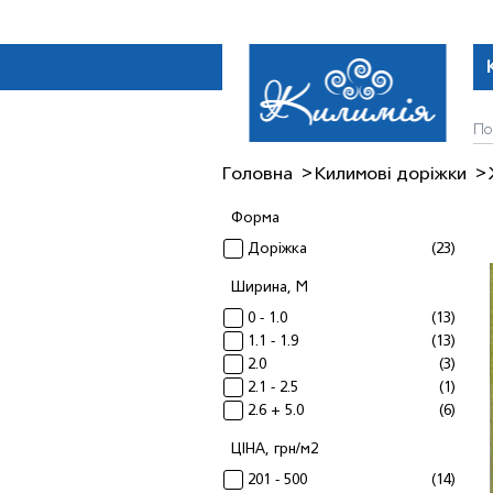
Головна
Килимовi дорiжки
Форма
Дорiжка
(23)
Ширина, М
0 - 1.0
(13)
1.1 - 1.9
(13)
2.0
(3)
2.1 - 2.5
(1)
2.6 + 5.0
(6)
ЦІНА, грн/м2
201 - 500
(14)