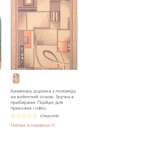
Килимова доріжка з поліаміду
на войлочнiй основі. Зручна в
прибиранні. Підійде для
прихожих і офісі..
(0 відгуків)
Немає в наявності