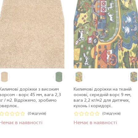
Килимові доріжки з високим
Килимові доріжки на тканій
ворсом - ворс 45 мм, вага 2,3
основі, середній ворс 9 мм,
кг / м2. Відріжемо, зробимо
вага 2,2 кг/м2 для дитячих,
оверлок..
кухонь і коридорі..
(0 відгуків)
(0 відгуків)
Немає в наявності
Немає в наявності