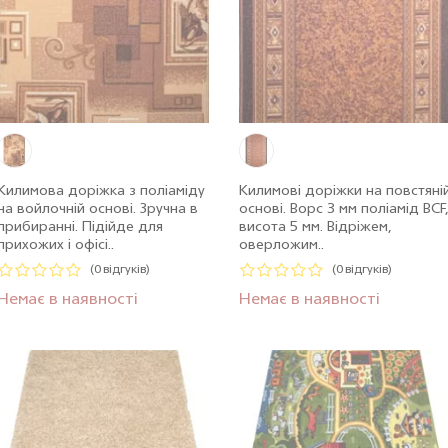
Килимова доріжка з поліаміду
Килимові доріжки на повстяні
на войлочнiй основі. Зручна в
основі. Ворс 3 мм поліамід BCF
прибиранні. Підійде для
висота 5 мм. Відріжем,
прихожих і офісі..
оверложим..
(0 відгуків)
(0 відгуків)
Немає в наявності
Немає в наявності