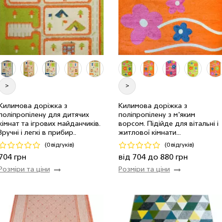
>
>
0.8 м
342 мп
704 грн/м
Килимова доріжка з
Килимова доріжка з
поліпропілену для дитячих
поліпропілену з м'яким
0.8 м
122 мп
704 грн/мп
1.0 м
27 мп
880 грн/м
кімнат та ігрових майданчиків.
ворсом. Підійде для вітальні і
Зручні і легкі в прибир..
житлової кімнати...
Код 10678
Код 6908
(0 відгуків)
(0 відгуків)
Купити
Купити
704 грн
від 704 до 880 грн
Розміри та ціни
Розміри та ціни