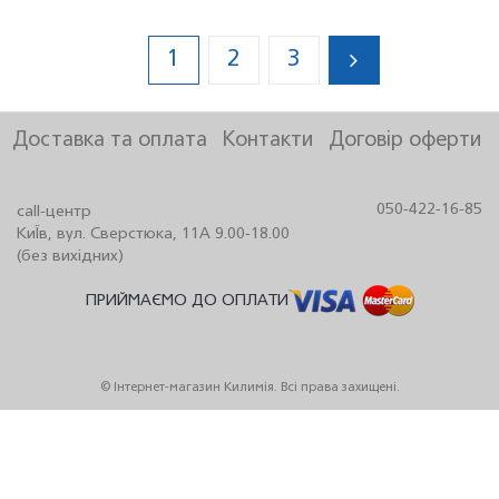
1
2
3
Доставка та оплата
Контакти
Договір оферти
050-422-16-85
call-центр
КиЇв, вул. Сверстюка, 11А 9.00-18.00
(без вихідних)
ПРИЙМАЄМО ДО ОПЛАТИ
© Інтернет-магазин Килимія. Всі права захищені.