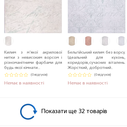
Килим з м'якої акрилової
Бельгійський килим без ворсу.
нитки з невисоким ворсом і
Ідеальний для кухонь,
різноманітними фарбами для
коридорів,сучасних віталень.
будь-якої кімнати...
Жорсткий, добротний..
(0 відгуків)
(0 відгуків)
Немає в наявності
Немає в наявності
Показати ще 32 товарiв