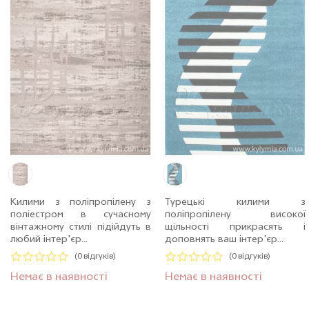
Килими з поліпропілену з
Турецькі килими з
поліестром в сучасному
поліпропілену високої
вінтажному стилі пiдiйдуть в
щільності прикрасять і
любий інтер'єр...
доповнять ваш інтер'єр...
(0 відгуків)
(0 відгуків)
Немає в наявності
Немає в наявності