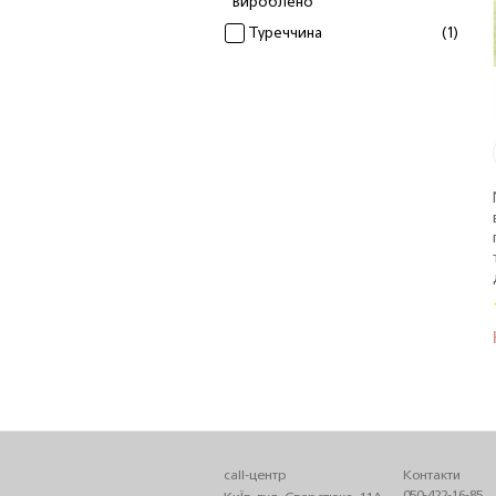
Вироблено
Туреччина
(1)
call-центр
Контакти
050-422-16-85