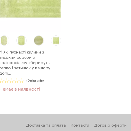
М'які пухнасті килими з
високим ворсом з
поліпропілену збережуть
тепло і затишок у вашому
домі...
(0 відгуків)
Немає в наявності
Доставка та оплата
Контакти
Договір оферти