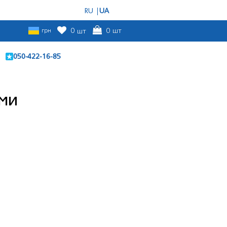
RU
UA
грн
0
шт
0
шт
050-422-16-85
ими