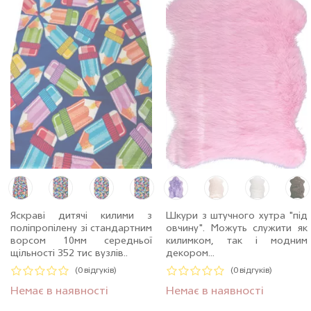
Яскраві дитячі килими з
Шкури з штучного хутра "під
поліпропілену зі стандартним
овчину". Можуть служити як
ворсом 10мм середньої
килимком, так і модним
щільності 352 тис вузлів..
декором...
(0 відгуків)
(0 відгуків)
Немає в наявності
Немає в наявності