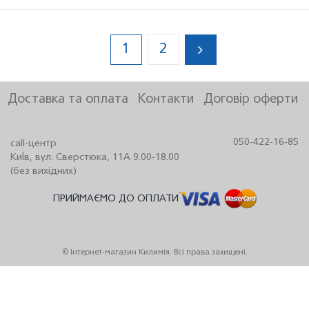
1
2
Доставка та оплата
Контакти
Договір оферти
050-422-16-85
call-центр
КиЇв, вул. Сверстюка, 11А 9.00-18.00
(без вихідних)
ПРИЙМАЄМО ДО ОПЛАТИ
© Інтернет-магазин Килимія. Всі права захищені.