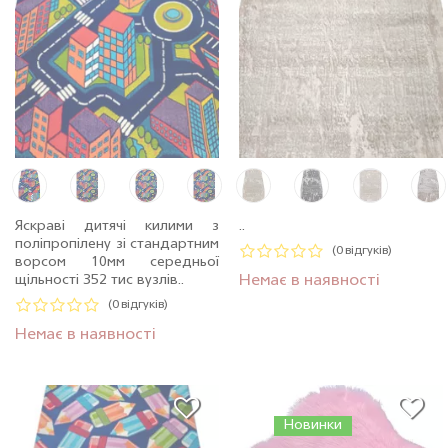
Яскраві дитячі килими з
..
поліпропілену зі стандартним
(0 відгуків)
ворсом 10мм середньої
щільності 352 тис вузлів..
Немає в наявності
(0 відгуків)
Немає в наявності
Новинки