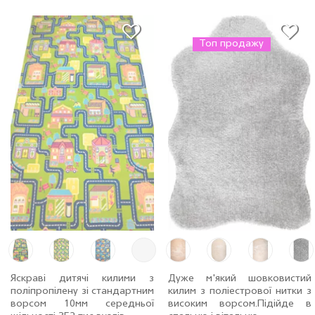
Топ продажу
Яскраві дитячі килими з
Дуже м'який шовковистий
поліпропілену зі стандартним
килим з поліестрової нитки з
ворсом 10мм середньої
високим ворсом.Пiдiйде в