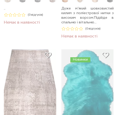
..
Дуже м'який шовковистий
килим з поліестрової нитки з
(0 відгуків)
високим ворсом.Пiдiйде в
Немає в наявності
спальню і вітальню...
(0 відгуків)
Немає в наявності
Новинки