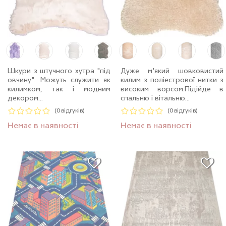
Шкури з штучного хутра "під
Дуже м'який шовковистий
овчину". Можуть служити як
килим з поліестрової нитки з
килимком, так і модним
високим ворсом.Пiдiйде в
декором...
спальню і вітальню...
(0 відгуків)
(0 відгуків)
Немає в наявності
Немає в наявності