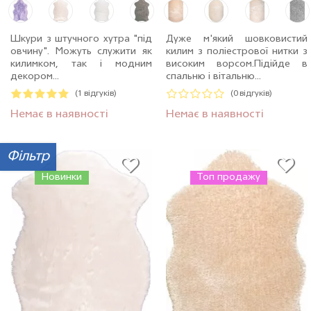
Шкури з штучного хутра "під
Дуже м'який шовковистий
овчину". Можуть служити як
килим з поліестрової нитки з
килимком, так і модним
високим ворсом.Пiдiйде в
декором...
спальню і вітальню...
(1 відгуків)
(0 відгуків)
Немає в наявності
Немає в наявності
Фільтр
Новинки
Топ продажу