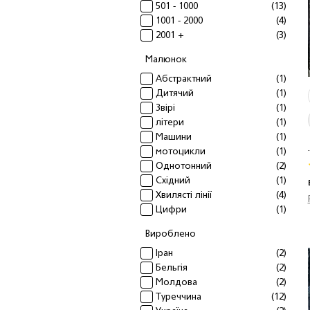
501 - 1000
(13)
1001 - 2000
(4)
2001 +
(3)
Малюнок
Абстрактний
(1)
Дитячий
(1)
Звiрi
(1)
літери
(1)
Машини
(1)
.
мотоцикли
(1)
Однотонний
(2)
Схiдний
(1)
Хвилясті лінії
(4)
Цифри
(1)
Вироблено
Іран
(2)
Бельгія
(2)
Молдова
(2)
Туреччина
(12)