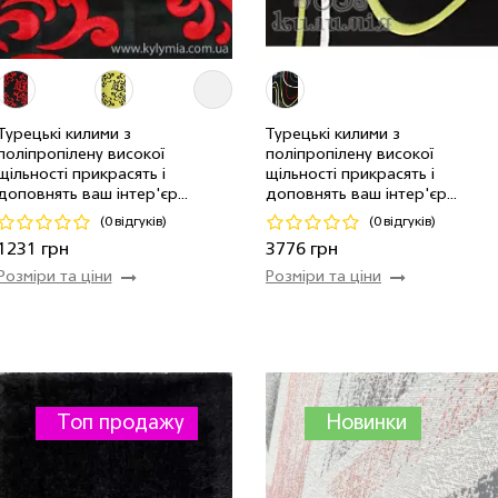
Турецькі килими з
Турецькі килими з
поліпропілену високої
поліпропілену високої
щільності прикрасять і
щільності прикрасять і
доповнять ваш інтер'єр...
доповнять ваш інтер'єр...
0.8 x 1.5 м
2 шт
1231 грн
1.6 x 2.3 м
2 шт
3776 гр
(0 відгуків)
(0 відгуків)
Код 1155
Код 3039
1231 грн
3776 грн
Розміри та ціни
Розміри та ціни
Купити
Купити
Топ продажу
Новинки