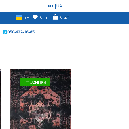
RU
UA
грн
0
шт
0
шт
050-422-16-85
и
Новинки