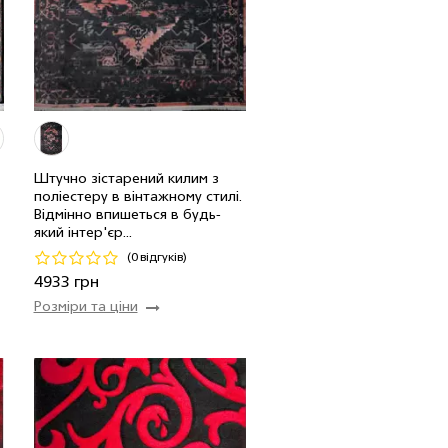
н
Штучно зістарений килим з
поліестеру в вінтажному стилі.
н
1.6 x 2.35 м
4 шт
4933 грн
Відмінно впишеться в будь-
який інтер'єр...
Код 17770
(0 відгуків)
Купити
4933 грн
Розміри та ціни