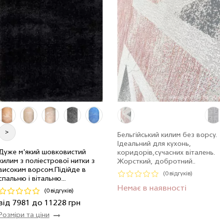
>
Бельгійський килим без ворсу.
Ідеальний для кухонь,
2.0 x 2.9 м
18 шт
7981 грн
Дуже м'який шовковистий
коридорів,сучасних віталень.
килим з поліестрової нитки з
Жорсткий, добротний..
2.4 x 3.4 м
18 шт
11228 грн
високим ворсом.Пiдiйде в
(0 відгуків)
спальню і вітальню...
Код 18136
Немає в наявності
(0 відгуків)
Купити
від 7981 до 11228 грн
Розміри та ціни