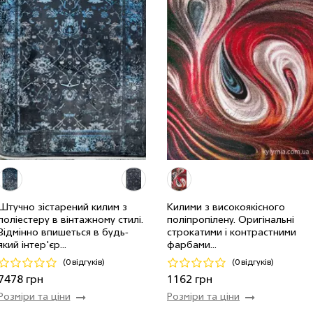
Штучно зістарений килим з
Килими з високоякiсного
поліестеру в вінтажному стилі.
поліпропілену. Оригінальні
Відмінно впишеться в будь-
строкатими і контрастними
який інтер'єр...
фарбами...
2.0 x 2.85 м
4 шт
7478 грн
0.8 x 1.5 м
8 шт
1162 гр
(0 відгуків)
(0 відгуків)
Код 17766
Код 15870
7478 грн
1162 грн
Розміри та ціни
Розміри та ціни
Купити
Купити