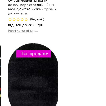
Сучасні килими на тканій
основі, ворс середній - 9 мм,
н
1.60 x 2.30 м
2 шт
2823 грн
вага 2,2 кг/м2, нитка - фрiзе. У
дитячу, віта..
Код 18777
(0 відгуків)
Купити
від 920 до 2823 грн
Розміри та ціни
Топ продажу