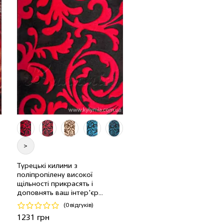
>
Турецькі килими з
поліпропілену високої
н
0.8 x 1.5 м
2 шт
1231 грн
щільності прикрасять і
доповнять ваш інтер'єр...
Код 4998
(0 відгуків)
Купити
1231 грн