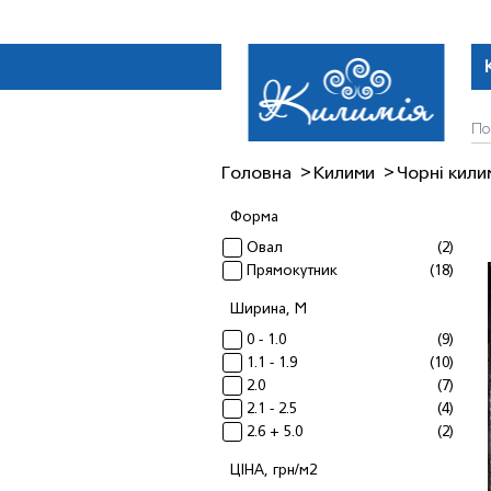
Головна
Килими
Чорні кили
Форма
Овал
(2)
Прямокутник
(18)
Ширина, М
0 - 1.0
(9)
1.1 - 1.9
(10)
2.0
(7)
2.1 - 2.5
(4)
2.6 + 5.0
(2)
ЦІНА, грн/м2