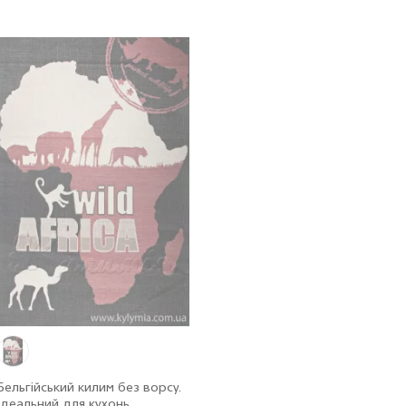
Бельгійський килим без ворсу.
Ідеальний для кухонь,