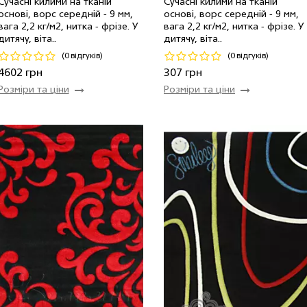
Сучасні килими на тканій
Сучасні килими на тканій
основі, ворс середній - 9 мм,
основі, ворс середній - 9 мм,
2.00 x 3.00 м
1 шт
4602 грн
0.50 x 0.80 м
6 шт
307 гр
вага 2,2 кг/м2, нитка - фрiзе. У
вага 2,2 кг/м2, нитка - фрiзе. У
дитячу, віта..
дитячу, віта..
Код 21005
Код 19349
(0 відгуків)
(0 відгуків)
Купити
Купити
4602 грн
307 грн
Розміри та ціни
Розміри та ціни