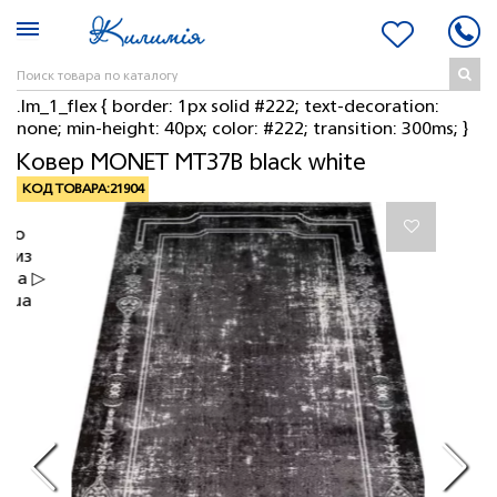
.lm_1_flex { border: 1px solid #222; text-decoration:
none; min-height: 40px; color: #222; transition: 300ms; }
Ковер MONET MT37B black white
КОД ТОВАРА:
21904