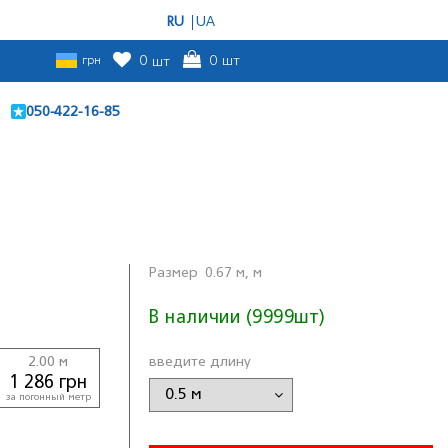
RU
UA
грн
0
шт
0
шт
050-422-16-85
Размер
0.67 м, м
В наличии (9999шт)
2.00 м
введите длину
1 286 грн
за погонный метр