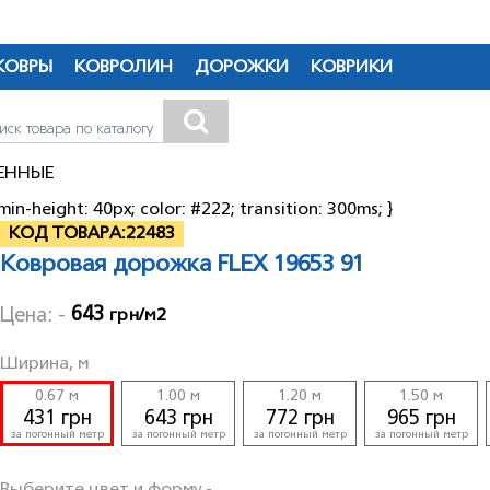
Якою мовою бажаєте продовжити перегляд сайту?
КОВРЫ
КОВРОЛИН
ДОРОЖКИ
КОВРИКИ
RU
UA
ЕННЫЕ
min-height: 40px; color: #222; transition: 300ms; }
КОД ТОВАРА:
22483
Ковровая дорожка FLEX 19653 91
643
Цена: -
грн/м2
Ширина, м
0.67 м
1.00 м
1.20 м
1.50 м
431 грн
643 грн
772 грн
965 грн
за погонный метр
за погонный метр
за погонный метр
за погонный метр