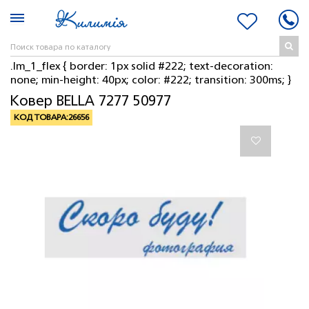
.lm_1_flex { border: 1px solid #222; text-decoration:
none; min-height: 40px; color: #222; transition: 300ms; }
Ковер BELLA 7277 50977
КОД ТОВАРА:
26656