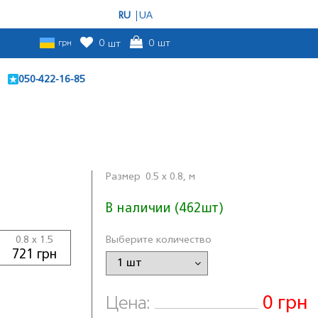
RU
UA
грн
0
шт
0
шт
050-422-16-85
Размер
0.5 x 0.8, м
В наличии (462шт)
0.8 x 1.5
Выберите количество
721 грн
0 грн
Цена: