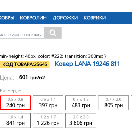
Якою мовою бажаєте продовжити перегляд сайту?
КОВРЫ
КОВРОЛИН
ДОРОЖКИ
КОВРИКИ
RU
UA
min-height: 40px; color: #222; transition: 300ms; }
Ковер LANA 19246 811
КОД ТОВАРА:
25645
601
Цена: -
грн/м2
Размер, м
0.5 x 0.8
0.6 x 1.1
0.7 x 1.2
0.7 x 2.0
240 грн
397 грн
483 грн
805 грн
1.0 x 1.4
1.2 x 1.7
2.0 x 3.0
841 грн
1 226 грн
3 606 грн