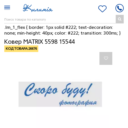
.lm_1_flex { border: 1px solid #222; text-decoration:
none; min-height: 40px; color: #222; transition: 300ms; }
Ковер MATRIX 5598 15544
КОД ТОВАРА:
26676