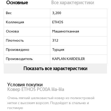
Основные
Все характеристики
Вес
3,200
Коллекция
ETHOS
Основа
Машинотканная
Плотность
312
Произведено
Турция
Производитель
KAPLAN KARDESLER
Показать все характеристики
Условия покупки
Ковер ETHOS PC00A lila-lila
Очень мягкий шелковистый ковер из полиэстровой
нитки с высоким ворсом. Подойдет в спальню и
гостиную