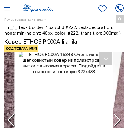
.lm_1_flex { border: 1px solid #222; text-decoration:
none; min-height: 40px; color: #222; transition: 300ms; }
Ковер ETHOS PC00A lila-lila
КОД ТОВАРА:
16848