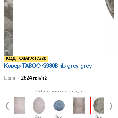
КОД ТОВАРА:
17320
Ковер TABOO G980B hb grey-grey
2624
Цена: -
грн/м2
Выберите цвет и форму -
Овал
Круг
Круг
О