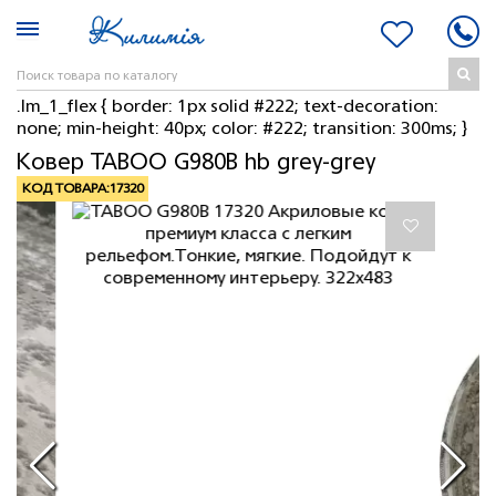
.lm_1_flex { border: 1px solid #222; text-decoration:
none; min-height: 40px; color: #222; transition: 300ms; }
Ковер TABOO G980B hb grey-grey
КОД ТОВАРА:
17320