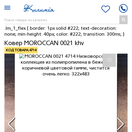
.lm_1_flex { border: 1px solid #222; text-decoration:
none; min-height: 40px; color: #222; transition: 300ms; }
Ковер MOROCCAN 0021 khv
КОД ТОВАРА:
4714