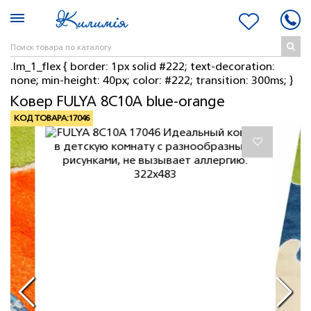
.lm_1_flex { border: 1px solid #222; text-decoration:
none; min-height: 40px; color: #222; transition: 300ms; }
Ковер FULYA 8C10A blue-orange
КОД ТОВАРА:
17046