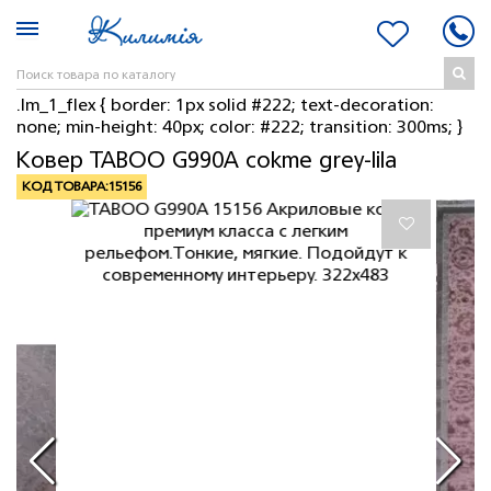
.lm_1_flex { border: 1px solid #222; text-decoration:
none; min-height: 40px; color: #222; transition: 300ms; }
Ковер TABOO G990A cokme grey-lila
КОД ТОВАРА:
15156