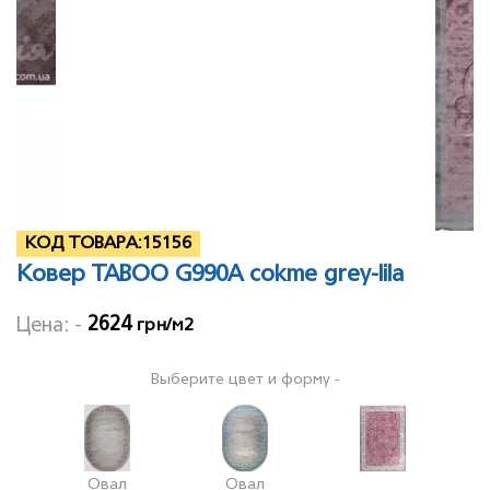
КОД ТОВАРА:
15156
Ковер TABOO G990A cokme grey-lila
2624
Цена: -
грн/м2
Выберите цвет и форму -
Овал
Овал